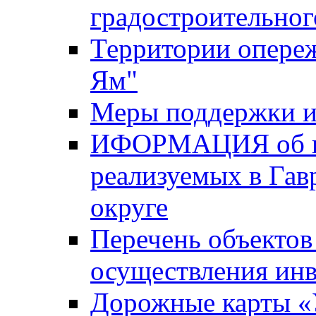
градостроительног
Территории опере
Ям"
Меры поддержки и
ИФОРМАЦИЯ об ин
реализуемых в Га
округе
Перечень объектов
осуществления ин
Дорожные карты «