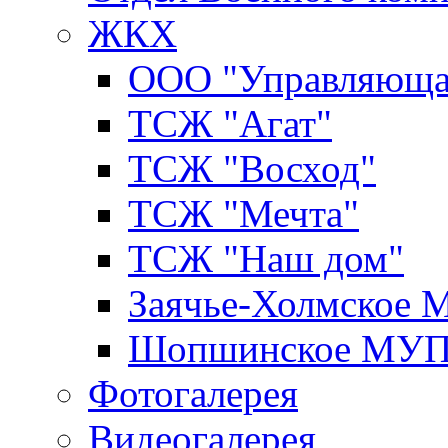
ЖКХ
ООО "Управляюща
ТСЖ "Агат"
ТСЖ "Восход"
ТСЖ "Мечта"
ТСЖ "Наш дом"
Заячье-Холмское
Шопшинское МУ
Фотогалерея
Видеогалерея