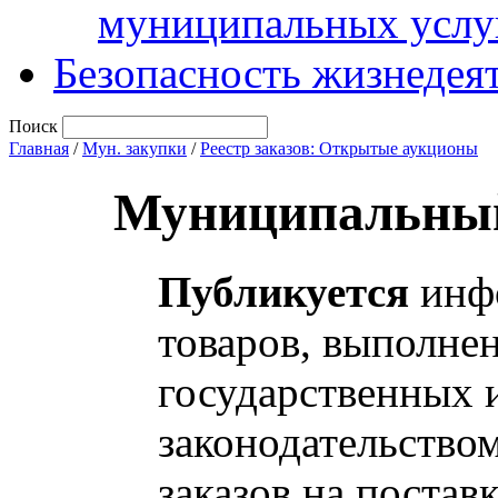
муниципальных услу
Безопасность жизнедея
Поиск
Главная
/
Мун. закупки
/
Реестр заказов: Открытые аукционы
Муниципальный
Публикуется
инфо
товаров, выполнен
государственных 
законодательство
заказов на постав