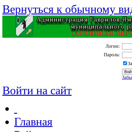
Вернуться к обычному ви
Логин:
Пароль:
З
Забы
Войти на сайт
Главная