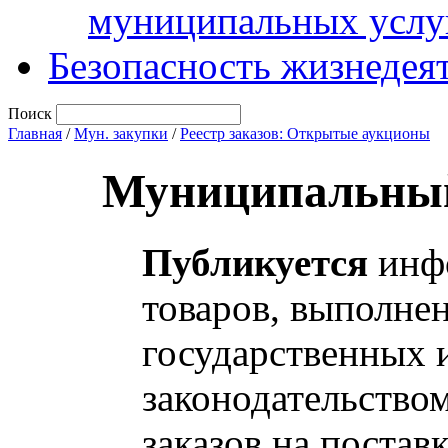
муниципальных услу
Безопасность жизнедея
Поиск
Главная
/
Мун. закупки
/
Реестр заказов: Открытые аукционы
Муниципальный
Публикуется
инфо
товаров, выполнен
государственных 
законодательство
заказов на постав