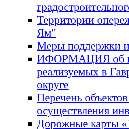
градостроительног
Территории опере
Ям"
Меры поддержки и
ИФОРМАЦИЯ об ин
реализуемых в Га
округе
Перечень объектов
осуществления ин
Дорожные карты «