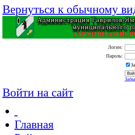
Вернуться к обычному ви
Логин:
Пароль:
З
Забы
Войти на сайт
Главная