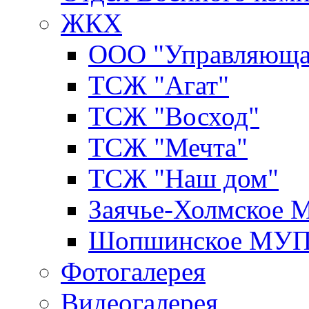
ЖКХ
ООО "Управляюща
ТСЖ "Агат"
ТСЖ "Восход"
ТСЖ "Мечта"
ТСЖ "Наш дом"
Заячье-Холмское
Шопшинское МУ
Фотогалерея
Видеогалерея