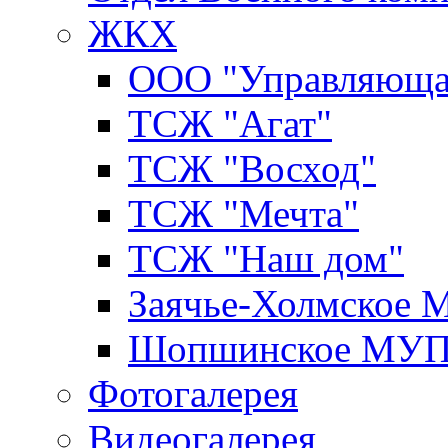
ЖКХ
ООО "Управляюща
ТСЖ "Агат"
ТСЖ "Восход"
ТСЖ "Мечта"
ТСЖ "Наш дом"
Заячье-Холмское
Шопшинское МУ
Фотогалерея
Видеогалерея