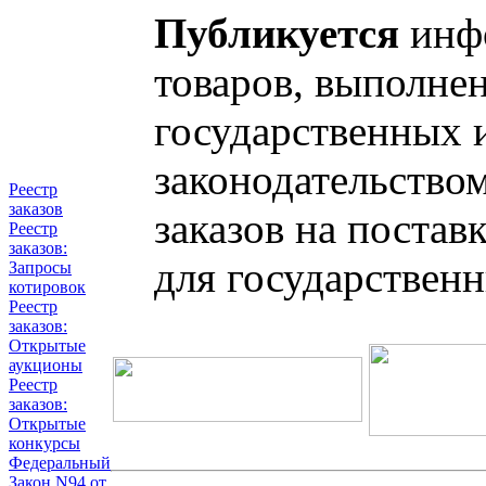
Публикуется
инфо
товаров, выполнен
государственных 
законодательство
Реестр
заказов
заказов на постав
Реестр
заказов:
для государствен
Запросы
котировок
Реестр
заказов:
Открытые
аукционы
Реестр
заказов:
Открытые
конкурсы
Федеральный
Закон N94 от