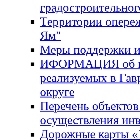
градостроительног
Территории опере
Ям"
Меры поддержки и
ИФОРМАЦИЯ об ин
реализуемых в Га
округе
Перечень объектов
осуществления ин
Дорожные карты «