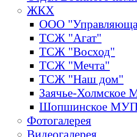
ЖКХ
ООО "Управляюща
ТСЖ "Агат"
ТСЖ "Восход"
ТСЖ "Мечта"
ТСЖ "Наш дом"
Заячье-Холмское
Шопшинское МУ
Фотогалерея
Видеогалерея