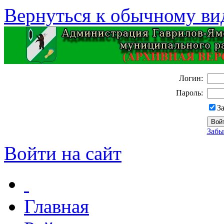
Вернуться к обычному ви
Логин:
Пароль:
З
Забы
Войти на сайт
Главная