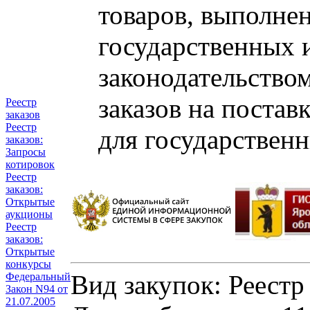
товаров, выполнен
государственных 
законодательство
заказов на постав
Реестр
заказов
Реестр
для государствен
заказов:
Запросы
котировок
Реестр
заказов:
Открытые
аукционы
Реестр
заказов:
Открытые
конкурсы
Вид закупок: Реестр
Федеральный
Закон N94 от
21.07.2005