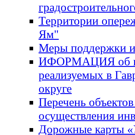
градостроительног
Территории опере
Ям"
Меры поддержки и
ИФОРМАЦИЯ об ин
реализуемых в Га
округе
Перечень объектов
осуществления ин
Дорожные карты «