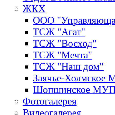
ЖКХ
ООО "Управляюща
ТСЖ "Агат"
ТСЖ "Восход"
ТСЖ "Мечта"
ТСЖ "Наш дом"
Заячье-Холмское
Шопшинское МУ
Фотогалерея
Видеогалерея