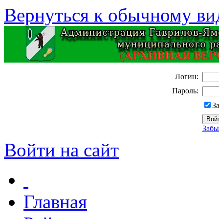
Вернуться к обычному ви
Логин:
Пароль:
З
Забы
Войти на сайт
Главная