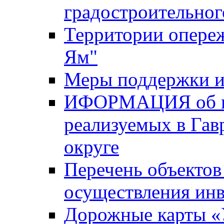
градостроительног
Территории опере
Ям"
Меры поддержки и
ИФОРМАЦИЯ об ин
реализуемых в Га
округе
Перечень объектов
осуществления ин
Дорожные карты «