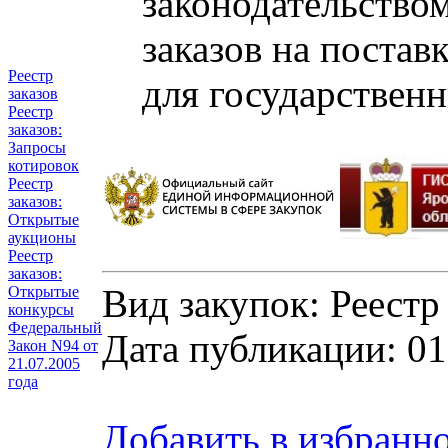
законодательство
заказов на постав
Реестр
для государствен
заказов
Реестр
заказов:
Запросы
котировок
Реестр
заказов:
Открытые
аукционы
Реестр
заказов:
Вид закупок: Реестр
Открытые
конкурсы
Федеральный
Дата публикации: 01
Закон N94 от
21.07.2005
года
Добавить в избранн