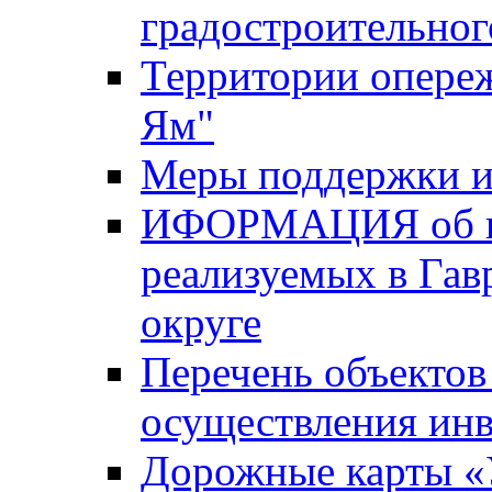
градостроительног
Территории опере
Ям"
Меры поддержки и
ИФОРМАЦИЯ об ин
реализуемых в Га
округе
Перечень объектов
осуществления ин
Дорожные карты «