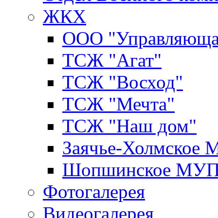
ЖКХ
ООО "Управляюща
ТСЖ "Агат"
ТСЖ "Восход"
ТСЖ "Мечта"
ТСЖ "Наш дом"
Заячье-Холмское
Шопшинское МУ
Фотогалерея
Видеогалерея