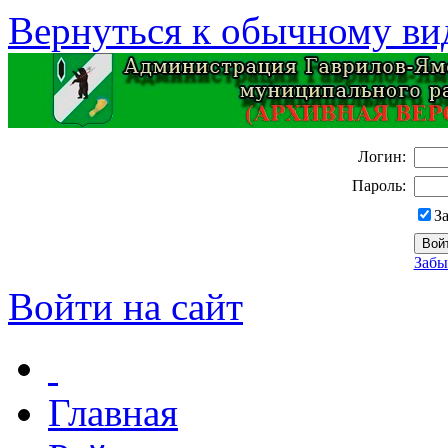
Вернуться к обычному ви
Логин:
Пароль:
З
Забы
Войти на сайт
Главная