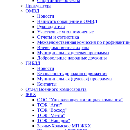
Спортивные объекты
Прокуратура
ОМВД
Новости
Написать обращение в ОМВД
Руководители
Участковые уполномоченые
Отчеты и статистика
Межведомственная комиссия по профилактик
Вневедомственная охрана
Муниципальная целевая программа
Добровольные народные дружины
ГИБДД
Новости
Безопасность дорожного движения
Муниципальная (целевая) программа
Контакты
Отдел Военного комиссариата
ЖКХ
ООО "Управляющая жилищная компания"
ТСЖ "Агат"
ТСЖ "Восход"
ТСЖ "Мечта"
ТСЖ "Наш дом"
Заячье-Холмское МП ЖКХ