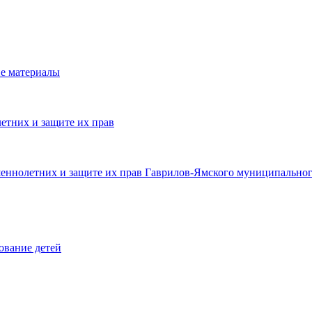
е материалы
етних и защите их прав
шеннолетних и защите их прав Гаврилов-Ямского муниципальног
ование детей