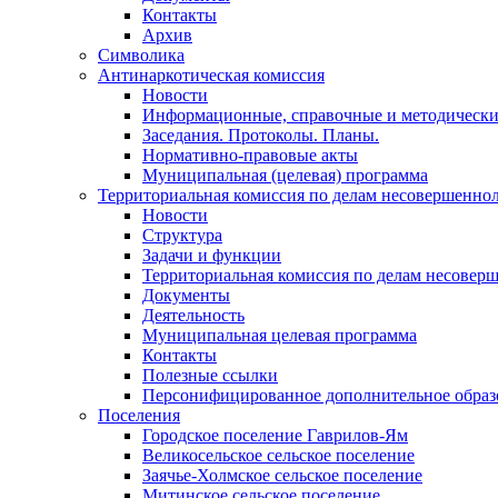
Контакты
Архив
Символика
Антинаркотическая комиссия
Новости
Информационные, справочные и методически
Заседания. Протоколы. Планы.
Нормативно-правовые акты
Муниципальная (целевая) программа
Территориальная комиссия по делам несовершеннол
Новости
Структура
Задачи и функции
Территориальная комиссия по делам несовер
Документы
Деятельность
Муниципальная целевая программа
Контакты
Полезные ссылки
Персонифицированное дополнительное образ
Поселения
Городское поселение Гаврилов-Ям
Великосельское сельское поселение
Заячье-Холмское сельское поселение
Митинское сельское поселение