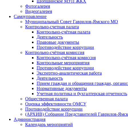
Шопшинское МУП ЖКХ
Фотогалерея
Видеогалерея
Самоуправление
Муниципальный Совет Гаврилов-Ямского МО
Контрольно-счетная палата
Контрольно-счётная палата
Деятельность
Правовые документы
Противодействие коррупции
Контрольно-счётная комиссия
Контрольно-счётная комиссия
Контрольные мероприятия
Противодействие коррупции
Экспертно-аналитическая работа
Деятельность
Прием граждан и обращения граждан, органи
Нормативные документы
Учетная политика и бухгалтерская отчетность
Общественная палата
Оценка эффективности ОМСУ
Противодействие коррупции
(АРХИВ) Собрание Представителей Гаврилов-Ямск
Администрация
Календарь мероприятий