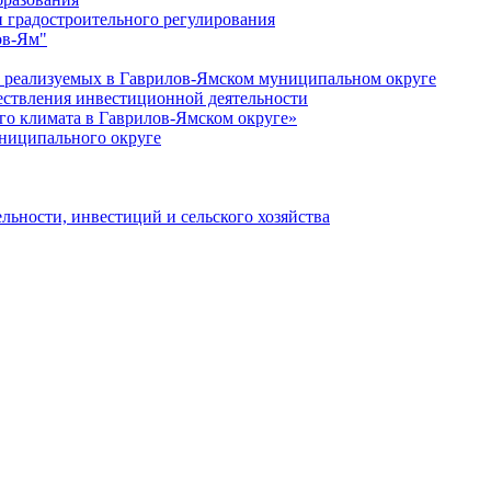
 градостроительного регулирования
ов-Ям"
еализуемых в Гаврилов-Ямском муниципальном округе
ествления инвестиционной деятельности
о климата в Гаврилов-Ямском округе»
ниципального округе
льности, инвестиций и сельского хозяйства