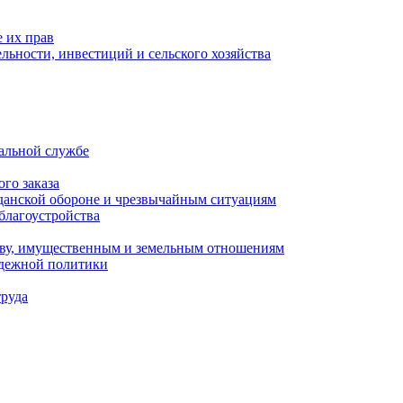
 их прав
льности, инвестиций и сельского хозяйства
альной службе
го заказа
данской обороне и чрезвычайным ситуациям
благоустройства
ству, имущественным и земельным отношениям
одежной политики
труда