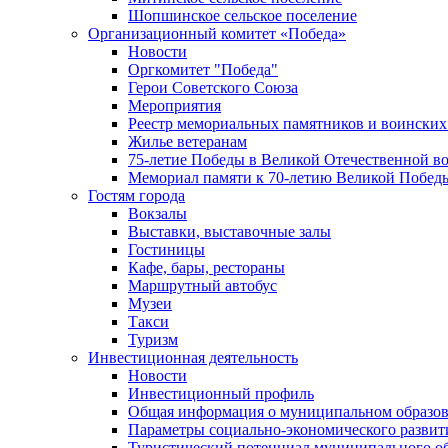
Шопшинское сельское поселение
Организационный комитет «Победа»
Новости
Оргкомитет "Победа"
Герои Советского Союза
Мероприятия
Реестр мемориальных памятников и воинских
Жилье ветеранам
75-летие Победы в Великой Отечественной в
Мемориал памяти к 70-летию Великой Побед
Гостям города
Вокзалы
Выставки, выставочные залы
Гостиницы
Кафе, бары, рестораны
Маршрутный автобус
Музеи
Такси
Туризм
Инвестиционная деятельность
Новости
Инвестиционный профиль
Общая информация о муниципальном образова
Параметры социально-экономического развит
Туристический потенциал муниципального о