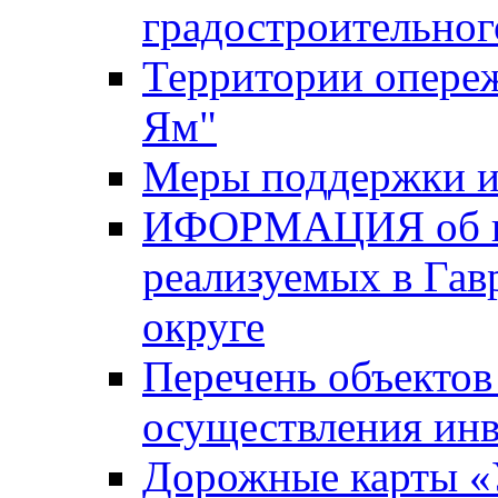
градостроительног
Территории опере
Ям"
Меры поддержки и
ИФОРМАЦИЯ об ин
реализуемых в Га
округе
Перечень объектов
осуществления ин
Дорожные карты «