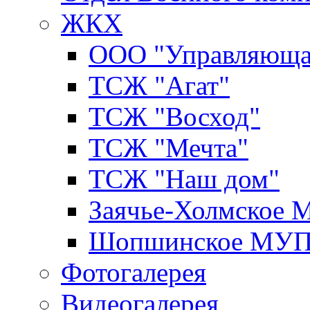
ЖКХ
ООО "Управляюща
ТСЖ "Агат"
ТСЖ "Восход"
ТСЖ "Мечта"
ТСЖ "Наш дом"
Заячье-Холмское
Шопшинское МУ
Фотогалерея
Видеогалерея