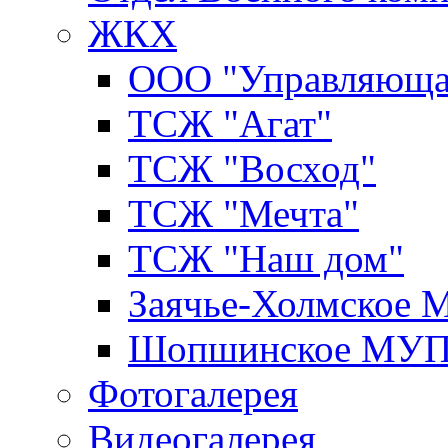
ЖКХ
ООО "Управляюща
ТСЖ "Агат"
ТСЖ "Восход"
ТСЖ "Мечта"
ТСЖ "Наш дом"
Заячье-Холмское
Шопшинское МУ
Фотогалерея
Видеогалерея