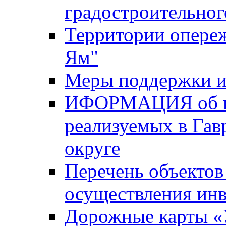
градостроительног
Территории опере
Ям"
Меры поддержки и
ИФОРМАЦИЯ об ин
реализуемых в Га
округе
Перечень объектов
осуществления ин
Дорожные карты «