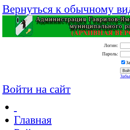
Вернуться к обычному ви
Логин:
Пароль:
З
Забы
Войти на сайт
Главная