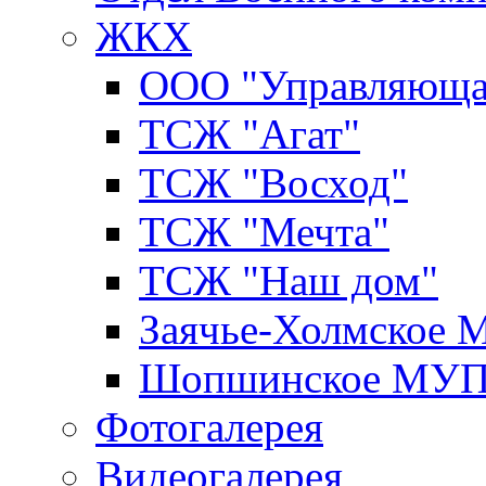
ЖКХ
ООО "Управляюща
ТСЖ "Агат"
ТСЖ "Восход"
ТСЖ "Мечта"
ТСЖ "Наш дом"
Заячье-Холмское
Шопшинское МУ
Фотогалерея
Видеогалерея