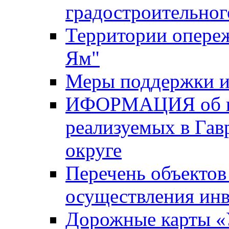
градостроительног
Территории опере
Ям"
Меры поддержки и
ИФОРМАЦИЯ об ин
реализуемых в Га
округе
Перечень объектов
осуществления ин
Дорожные карты «