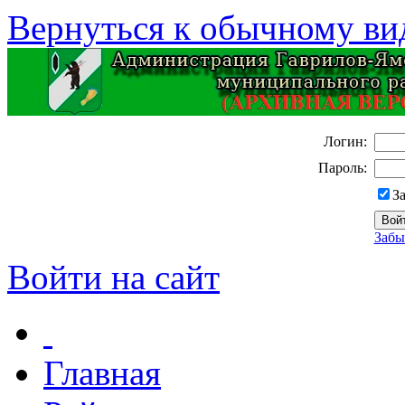
Вернуться к обычному ви
Логин:
Пароль:
З
Забы
Войти на сайт
Главная