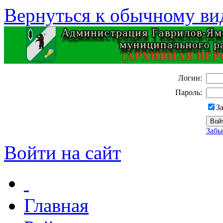
Вернуться к обычному ви
Логин:
Пароль:
З
Забы
Войти на сайт
Главная