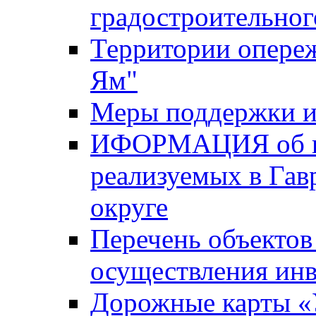
градостроительног
Территории опере
Ям"
Меры поддержки и
ИФОРМАЦИЯ об ин
реализуемых в Га
округе
Перечень объектов
осуществления ин
Дорожные карты «