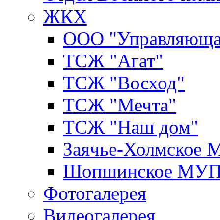
ЖКХ
ООО "Управляюща
ТСЖ "Агат"
ТСЖ "Восход"
ТСЖ "Мечта"
ТСЖ "Наш дом"
Заячье-Холмское
Шопшинское МУ
Фотогалерея
Видеогалерея