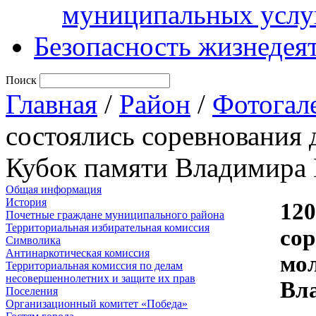
муниципальных услу
Безопасность жизнедея
Поиск
Главная
/
Район
/
Фотогал
состоялись соревнования
Кубок памяти Владимира 
Общая информация
История
120
Почетные граждане муниципального района
Территориальная избирательная комиссия
со
Символика
Антинаркотическая комиссия
мо
Территориальная комиссия по делам
несовершеннолетних и защите их прав
Вл
Поселения
Организационный комитет «Победа»