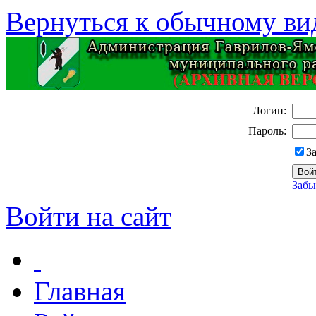
Вернуться к обычному ви
Логин:
Пароль:
З
Забы
Войти на сайт
Главная