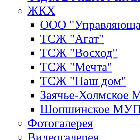
ЖКХ
ООО "Управляюща
ТСЖ "Агат"
ТСЖ "Восход"
ТСЖ "Мечта"
ТСЖ "Наш дом"
Заячье-Холмское
Шопшинское МУ
Фотогалерея
Видеогалерея