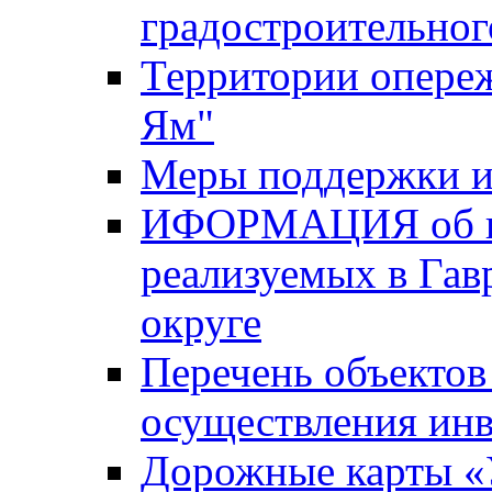
градостроительног
Территории опере
Ям"
Меры поддержки и
ИФОРМАЦИЯ об ин
реализуемых в Га
округе
Перечень объектов
осуществления ин
Дорожные карты «