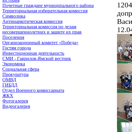
История
1204
Почетные граждане муниципального района
Территориальная избирательная комиссия
допр
Символика
Васи
Антинаркотическая комиссия
Территориальная комиссия по делам
12.0
несовершеннолетних и защите их прав
Поселения
Организационный комитет «Победа»
Гостям города
Инвестиционная деятельность
СМИ - Гаврилов-Ямский вестник
Экономика
Социальная сфера
Прокуратура
ОМВД
ГИБДД
Отдел Военного комиссариата
ЖКХ
Фотогалерея
Видеогалерея