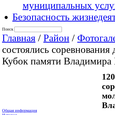
муниципальных услу
Безопасность жизнедея
Поиск
Главная
/
Район
/
Фотогал
состоялись соревнования
Кубок памяти Владимира 
120
со
мо
Вл
Общая информация