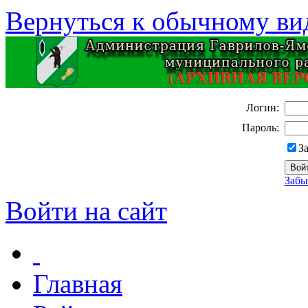
Вернуться к обычному ви
Логин:
Пароль:
З
Забы
Войти на сайт
Главная