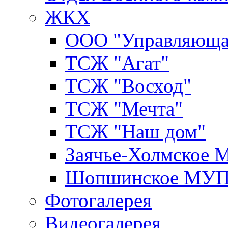
ЖКХ
ООО "Управляюща
ТСЖ "Агат"
ТСЖ "Восход"
ТСЖ "Мечта"
ТСЖ "Наш дом"
Заячье-Холмское
Шопшинское МУ
Фотогалерея
Видеогалерея