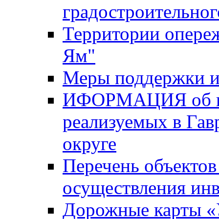
градостроительног
Территории опере
Ям"
Меры поддержки и
ИФОРМАЦИЯ об ин
реализуемых в Га
округе
Перечень объектов
осуществления ин
Дорожные карты «