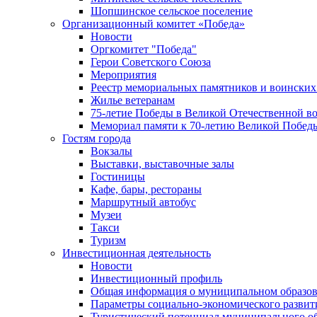
Шопшинское сельское поселение
Организационный комитет «Победа»
Новости
Оргкомитет "Победа"
Герои Советского Союза
Мероприятия
Реестр мемориальных памятников и воинских
Жилье ветеранам
75-летие Победы в Великой Отечественной в
Мемориал памяти к 70-летию Великой Побед
Гостям города
Вокзалы
Выставки, выставочные залы
Гостиницы
Кафе, бары, рестораны
Маршрутный автобус
Музеи
Такси
Туризм
Инвестиционная деятельность
Новости
Инвестиционный профиль
Общая информация о муниципальном образова
Параметры социально-экономического развит
Туристический потенциал муниципального о