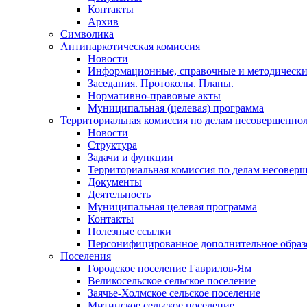
Контакты
Архив
Символика
Антинаркотическая комиссия
Новости
Информационные, справочные и методически
Заседания. Протоколы. Планы.
Нормативно-правовые акты
Муниципальная (целевая) программа
Территориальная комиссия по делам несовершеннол
Новости
Структура
Задачи и функции
Территориальная комиссия по делам несовер
Документы
Деятельность
Муниципальная целевая программа
Контакты
Полезные ссылки
Персонифицированное дополнительное образ
Поселения
Городское поселение Гаврилов-Ям
Великосельское сельское поселение
Заячье-Холмское сельское поселение
Митинское сельское поселение