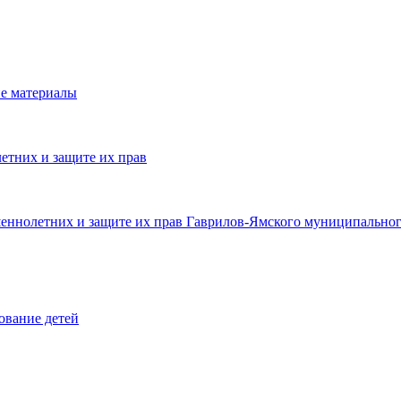
е материалы
етних и защите их прав
шеннолетних и защите их прав Гаврилов-Ямского муниципальног
ование детей