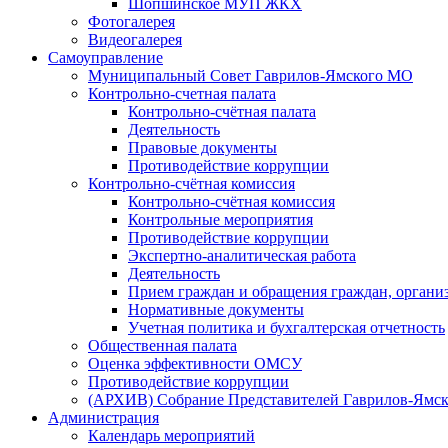
Шопшинское МУП ЖКХ
Фотогалерея
Видеогалерея
Самоуправление
Муниципальный Совет Гаврилов-Ямского МО
Контрольно-счетная палата
Контрольно-счётная палата
Деятельность
Правовые документы
Противодействие коррупции
Контрольно-счётная комиссия
Контрольно-счётная комиссия
Контрольные мероприятия
Противодействие коррупции
Экспертно-аналитическая работа
Деятельность
Прием граждан и обращения граждан, органи
Нормативные документы
Учетная политика и бухгалтерская отчетность
Общественная палата
Оценка эффективности ОМСУ
Противодействие коррупции
(АРХИВ) Собрание Представителей Гаврилов-Ямск
Администрация
Календарь мероприятий