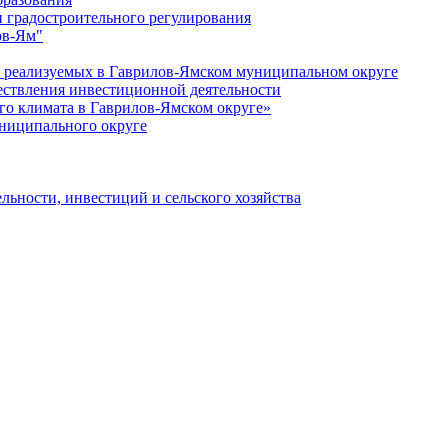
 градостроительного регулирования
ов-Ям"
еализуемых в Гаврилов-Ямском муниципальном округе
ествления инвестиционной деятельности
о климата в Гаврилов-Ямском округе»
ниципального округе
льности, инвестиций и сельского хозяйства