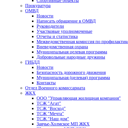
Спортивные объекты
Прокуратура
ОМВД
Новости
Написать обращение в ОМВД
Руководители
Участковые уполномоченые
Отчеты и статистика
Межведомственная комиссия по профилактик
Вневедомственная охрана
Муниципальная целевая программа
Добровольные народные дружины
ГИБДД
Новости
Безопасность дорожного движения
Муниципальная (целевая) программа
Контакты
Отдел Военного комиссариата
ЖКХ
ООО "Управляющая жилищная компания"
ТСЖ "Агат"
ТСЖ "Восход"
ТСЖ "Мечта"
ТСЖ "Наш дом"
Заячье-Холмское МП ЖКХ