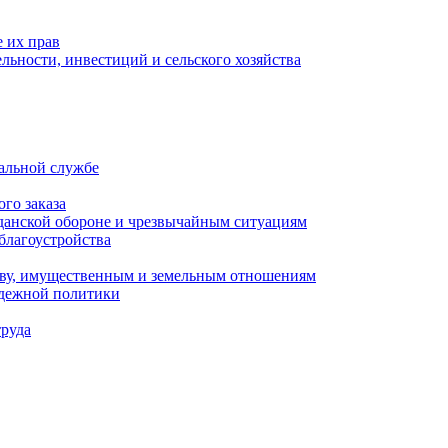
 их прав
льности, инвестиций и сельского хозяйства
альной службе
го заказа
данской обороне и чрезвычайным ситуациям
благоустройства
ству, имущественным и земельным отношениям
одежной политики
труда