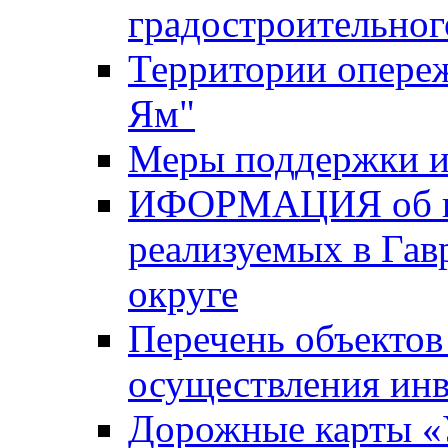
градостроительног
Территории опере
Ям"
Меры поддержки и
ИФОРМАЦИЯ об ин
реализуемых в Га
округе
Перечень объектов
осуществления ин
Дорожные карты «