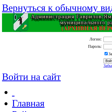
Вернуться к обычному ви
Логин:
Пароль:
З
Забы
Войти на сайт
Главная