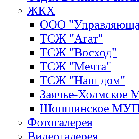
ЖКХ
ООО "Управляюща
ТСЖ "Агат"
ТСЖ "Восход"
ТСЖ "Мечта"
ТСЖ "Наш дом"
Заячье-Холмское
Шопшинское МУ
Фотогалерея
Видеогалерея