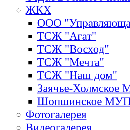
ЖКХ
ООО "Управляюща
ТСЖ "Агат"
ТСЖ "Восход"
ТСЖ "Мечта"
ТСЖ "Наш дом"
Заячье-Холмское
Шопшинское МУ
Фотогалерея
Видеогалерея