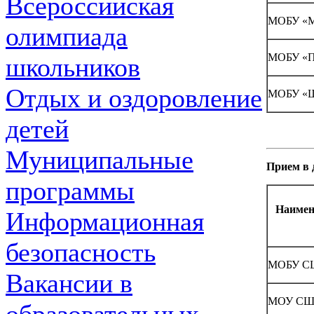
Всероссийская
МОБУ «М
олимпиада
МОБУ «П
школьников
Отдых и оздоровление
МОБУ «Ш
детей
Муниципальные
Прием в 
программы
Наимен
Информационная
безопасность
МОБУ С
Вакансии в
МОУ СШ №