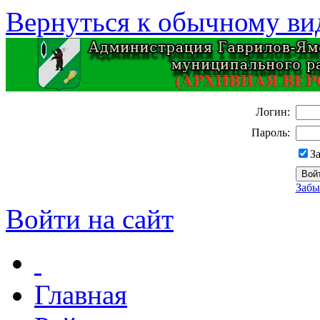
Вернуться к обычному ви
Логин:
Пароль:
З
Забы
Войти на сайт
Главная