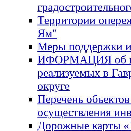
градостроительног
Территории опере
Ям"
Меры поддержки и
ИФОРМАЦИЯ об ин
реализуемых в Га
округе
Перечень объектов
осуществления ин
Дорожные карты «