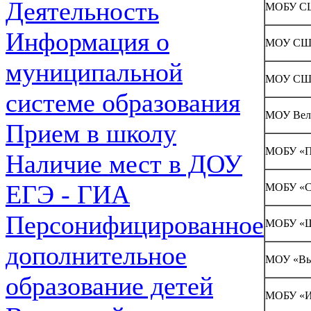
Деятельность
МОБУ С
Информация о
МОУ СШ №
муниципальной
МОУ СШ
системе образования
МОУ Вел
Прием в школу
МОБУ «П
Наличие мест в ДОУ
ЕГЭ - ГИА
МОБУ «С
Персонифицированное
МОБУ «Ш
дополнительное
МОУ «Вы
образование детей
МОБУ «И