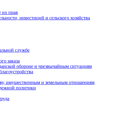
 их прав
льности, инвестиций и сельского хозяйства
альной службе
го заказа
данской обороне и чрезвычайным ситуациям
благоустройства
ству, имущественным и земельным отношениям
одежной политики
труда