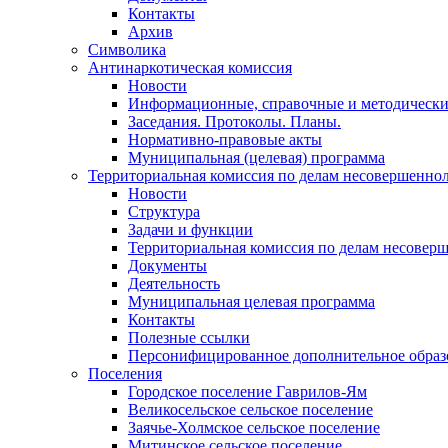
Контакты
Архив
Символика
Антинаркотическая комиссия
Новости
Информационные, справочные и методически
Заседания. Протоколы. Планы.
Нормативно-правовые акты
Муниципальная (целевая) программа
Территориальная комиссия по делам несовершеннол
Новости
Структура
Задачи и функции
Территориальная комиссия по делам несовер
Документы
Деятельность
Муниципальная целевая программа
Контакты
Полезные ссылки
Персонифицированное дополнительное образ
Поселения
Городское поселение Гаврилов-Ям
Великосельское сельское поселение
Заячье-Холмское сельское поселение
Митинское сельское поселение