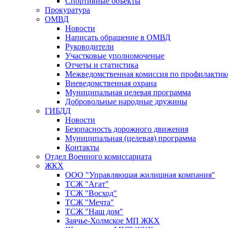
Спортивные объекты
Прокуратура
ОМВД
Новости
Написать обращение в ОМВД
Руководители
Участковые уполномоченые
Отчеты и статистика
Межведомственная комиссия по профилактик
Вневедомственная охрана
Муниципальная целевая программа
Добровольные народные дружины
ГИБДД
Новости
Безопасность дорожного движения
Муниципальная (целевая) программа
Контакты
Отдел Военного комиссариата
ЖКХ
ООО "Управляющая жилищная компания"
ТСЖ "Агат"
ТСЖ "Восход"
ТСЖ "Мечта"
ТСЖ "Наш дом"
Заячье-Холмское МП ЖКХ