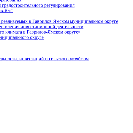
 градостроительного регулирования
ов-Ям"
еализуемых в Гаврилов-Ямском муниципальном округе
ествления инвестиционной деятельности
о климата в Гаврилов-Ямском округе»
ниципального округе
льности, инвестиций и сельского хозяйства