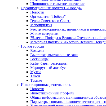
Шопшинское сельское поселение
Организационный комитет «Победа»
Новости
Оргкомитет "Победа"
Герои Советского Союза
Мероприятия
Реестр мемориальных памятников и воинских
Жилье ветеранам
75-летие Победы в Великой Отечественной в
Мемориал памяти к 70-летию Великой Побед
Гостям города
Вокзалы
Выставки, выставочные залы
Гостиницы
Кафе, бары, рестораны
Маршрутный автобус
Музеи
Такси
Туризм
Инвестиционная деятельность
Новости
Инвестиционный профиль
Общая информация о муниципальном образова
Параметры социально-экономического развит
Туристический потенциал муниципального о