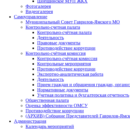
Шопшинское МУП ЖКХ
Фотогалерея
Видеогалерея
Самоуправление
Муниципальный Совет Гаврилов-Ямского МО
Контрольно-счетная палата
Контрольно-счётная палата
Деятельность
Правовые документы
Противодействие коррупции
Контрольно-счётная комиссия
Контрольно-счётная комиссия
Контрольные мероприятия
Противодействие коррупции
Экспертно-аналитическая работа
Деятельность
Прием граждан и обращения граждан, органи
Нормативные документы
Учетная политика и бухгалтерская отчетность
Общественная палата
Оценка эффективности ОМСУ
Противодействие коррупции
(АРХИВ) Собрание Представителей Гаврилов-Ямск
Администрация
Календарь мероприятий