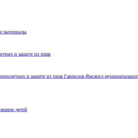
е материалы
етних и защите их прав
шеннолетних и защите их прав Гаврилов-Ямского муниципальног
ование детей