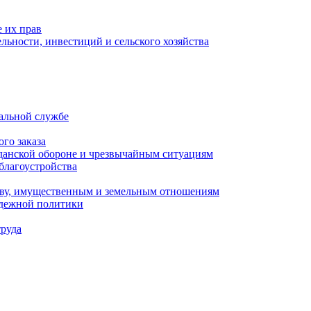
 их прав
льности, инвестиций и сельского хозяйства
альной службе
го заказа
данской обороне и чрезвычайным ситуациям
благоустройства
ству, имущественным и земельным отношениям
одежной политики
труда