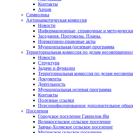
Контакты
Архив
Символика
Антинаркотическая комиссия
Новости
Информационные, справочные и методически
Заседания. Протоколы. Планы.
Нормативно-правовые акты
Муниципальная (целевая) программа
Территориальная комиссия по делам несовершеннол
Новости
Структура
Задачи и функции
Территориальная комиссия по делам несовер
Документы
Деятельность
Муниципальная целевая программа
Контакты
Полезные ссылки
Персонифицированное дополнительное образ
Поселения
Городское поселение Гаврилов-Ям
Великосельское сельское поселение
Заячье-Холмское сельское поселение
Митинское сельское поселение