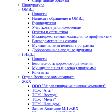
Спортивные объекты
Прокуратура
ОМВД
Новости
Написать обращение в ОМВД
Руководители
Участковые уполномоченые
Отчеты и статистика
Межведомственная комиссия по профилактик
Вневедомственная охрана
Муниципальная целевая программа
Добровольные народные дружины
ГИБДД
Новости
Безопасность дорожного движения
Муниципальная (целевая) программа
Контакты
Отдел Военного комиссариата
ЖКХ
ООО "Управляющая жилищная компания"
ТСЖ "Агат"
ТСЖ "Восход"
ТСЖ "Мечта"
ТСЖ "Наш дом"
Заячье-Холмское МП ЖКХ