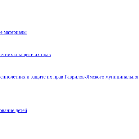
е материалы
етних и защите их прав
шеннолетних и защите их прав Гаврилов-Ямского муниципальног
ование детей