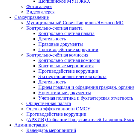
Шопшинское МУП ЖКХ
Фотогалерея
Видеогалерея
Самоуправление
Муниципальный Совет Гаврилов-Ямского МО
Контрольно-счетная палата
Контрольно-счётная палата
Деятельность
Правовые документы
Противодействие коррупции
Контрольно-счётная комиссия
Контрольно-счётная комиссия
Контрольные мероприятия
Противодействие коррупции
Экспертно-аналитическая работа
Деятельность
Прием граждан и обращения граждан, органи
Нормативные документы
Учетная политика и бухгалтерская отчетность
Общественная палата
Оценка эффективности ОМСУ
Противодействие коррупции
(АРХИВ) Собрание Представителей Гаврилов-Ямск
Администрация
Календарь мероприятий