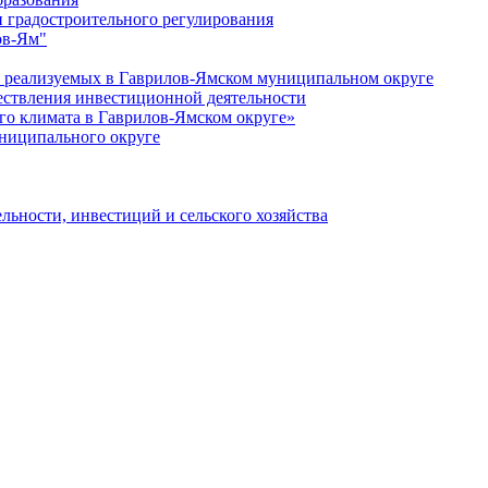
 градостроительного регулирования
ов-Ям"
еализуемых в Гаврилов-Ямском муниципальном округе
ествления инвестиционной деятельности
о климата в Гаврилов-Ямском округе»
ниципального округе
льности, инвестиций и сельского хозяйства