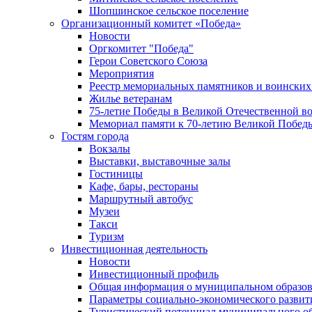
Шопшинское сельское поселение
Организационный комитет «Победа»
Новости
Оргкомитет "Победа"
Герои Советского Союза
Мероприятия
Реестр мемориальных памятников и воинских
Жилье ветеранам
75-летие Победы в Великой Отечественной в
Мемориал памяти к 70-летию Великой Побед
Гостям города
Вокзалы
Выставки, выставочные залы
Гостиницы
Кафе, бары, рестораны
Маршрутный автобус
Музеи
Такси
Туризм
Инвестиционная деятельность
Новости
Инвестиционный профиль
Общая информация о муниципальном образова
Параметры социально-экономического развит
Туристический потенциал муниципального о