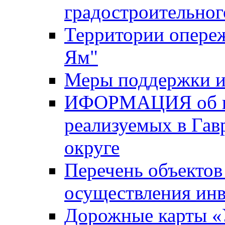
градостроительног
Территории опере
Ям"
Меры поддержки и
ИФОРМАЦИЯ об ин
реализуемых в Га
округе
Перечень объектов
осуществления ин
Дорожные карты «