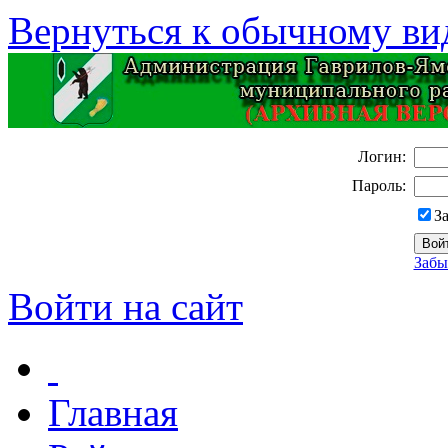
Вернуться к обычному ви
Логин:
Пароль:
З
Забы
Войти на сайт
Главная