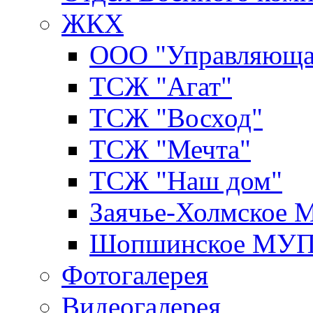
ЖКХ
ООО "Управляюща
ТСЖ "Агат"
ТСЖ "Восход"
ТСЖ "Мечта"
ТСЖ "Наш дом"
Заячье-Холмское
Шопшинское МУ
Фотогалерея
Видеогалерея