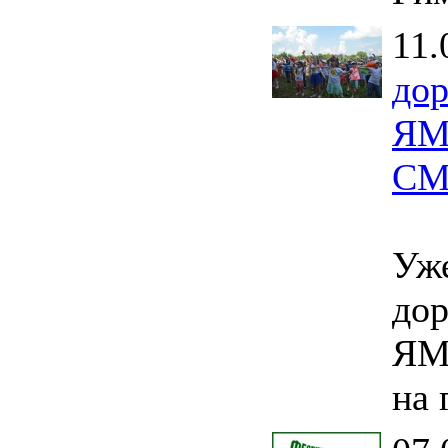
11.
до
ЯМ
СМ
Уже
до
ЯМ
на 