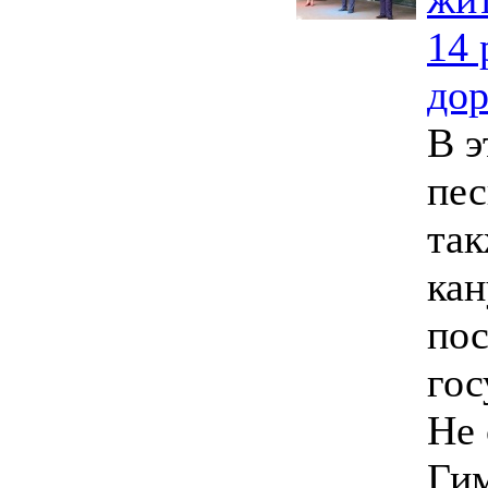
14 
дор
В э
пес
так
кан
пос
гос
Не 
Гим