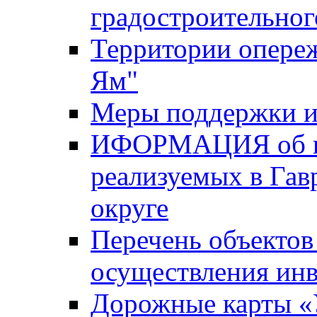
градостроительног
Территории опере
Ям"
Меры поддержки и
ИФОРМАЦИЯ об ин
реализуемых в Га
округе
Перечень объектов
осуществления ин
Дорожные карты «