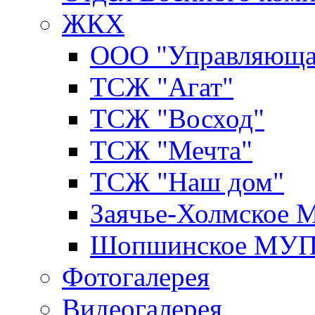
ЖКХ
ООО "Управляюща
ТСЖ "Агат"
ТСЖ "Восход"
ТСЖ "Мечта"
ТСЖ "Наш дом"
Заячье-Холмское
Шопшинское МУ
Фотогалерея
Видеогалерея