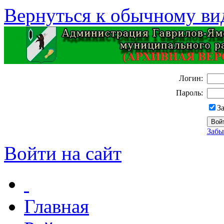
Вернуться к обычному ви
Логин:
Пароль:
З
Забы
Войти на сайт
Главная