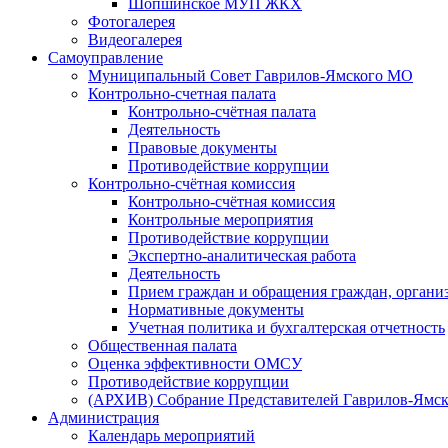
Шопшинское МУП ЖКХ
Фотогалерея
Видеогалерея
Самоуправление
Муниципальный Совет Гаврилов-Ямского МО
Контрольно-счетная палата
Контрольно-счётная палата
Деятельность
Правовые документы
Противодействие коррупции
Контрольно-счётная комиссия
Контрольно-счётная комиссия
Контрольные мероприятия
Противодействие коррупции
Экспертно-аналитическая работа
Деятельность
Прием граждан и обращения граждан, органи
Нормативные документы
Учетная политика и бухгалтерская отчетность
Общественная палата
Оценка эффективности ОМСУ
Противодействие коррупции
(АРХИВ) Собрание Представителей Гаврилов-Ямск
Администрация
Календарь мероприятий