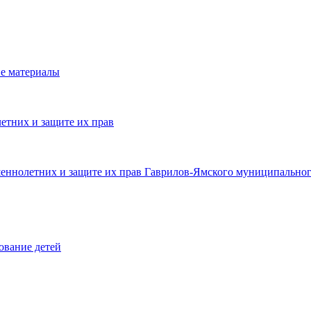
е материалы
етних и защите их прав
шеннолетних и защите их прав Гаврилов-Ямского муниципальног
ование детей