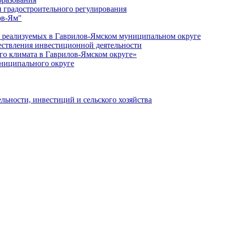
 градостроительного регулирования
ов-Ям"
еализуемых в Гаврилов-Ямском муниципальном округе
ествления инвестиционной деятельности
о климата в Гаврилов-Ямском округе»
ниципального округе
льности, инвестиций и сельского хозяйства