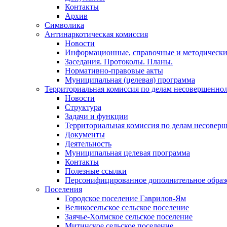
Контакты
Архив
Символика
Антинаркотическая комиссия
Новости
Информационные, справочные и методически
Заседания. Протоколы. Планы.
Нормативно-правовые акты
Муниципальная (целевая) программа
Территориальная комиссия по делам несовершеннол
Новости
Структура
Задачи и функции
Территориальная комиссия по делам несовер
Документы
Деятельность
Муниципальная целевая программа
Контакты
Полезные ссылки
Персонифицированное дополнительное образ
Поселения
Городское поселение Гаврилов-Ям
Великосельское сельское поселение
Заячье-Холмское сельское поселение
Митинское сельское поселение