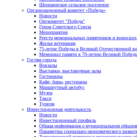
Шопшинское сельское поселение
Организационный комитет «Победа»
Новости
Оргкомитет "Победа"
Герои Советского Союза
Мероприятия
Реестр мемориальных памятников и воинских
Жилье ветеранам
75-летие Победы в Великой Отечественной в
Мемориал памяти к 70-летию Великой Побед
Гостям города
Вокзалы
Выставки, выставочные залы
Гостиницы
Кафе, бары, рестораны
Маршрутный автобус
Музеи
Такси
Туризм
Инвестиционная деятельность
Новости
Инвестиционный профиль
Общая информация о муниципальном образова
Параметры социально-экономического развит
Туристический потенциал муниципального о