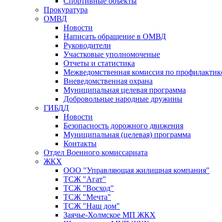
Спортивные объекты
Прокуратура
ОМВД
Новости
Написать обращение в ОМВД
Руководители
Участковые уполномоченые
Отчеты и статистика
Межведомственная комиссия по профилактик
Вневедомственная охрана
Муниципальная целевая программа
Добровольные народные дружины
ГИБДД
Новости
Безопасность дорожного движения
Муниципальная (целевая) программа
Контакты
Отдел Военного комиссариата
ЖКХ
ООО "Управляющая жилищная компания"
ТСЖ "Агат"
ТСЖ "Восход"
ТСЖ "Мечта"
ТСЖ "Наш дом"
Заячье-Холмское МП ЖКХ