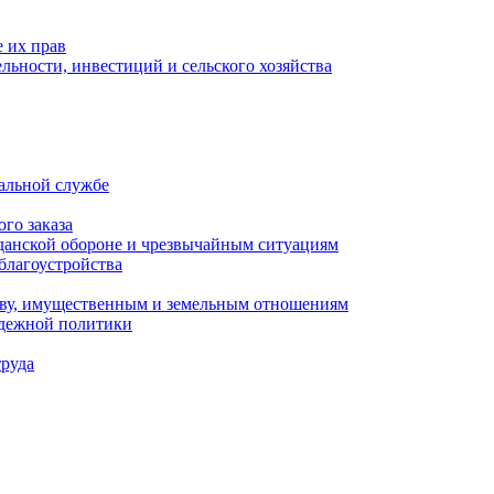
 их прав
льности, инвестиций и сельского хозяйства
альной службе
го заказа
данской обороне и чрезвычайным ситуациям
благоустройства
ству, имущественным и земельным отношениям
одежной политики
труда