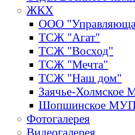
ЖКХ
ООО "Управляюща
ТСЖ "Агат"
ТСЖ "Восход"
ТСЖ "Мечта"
ТСЖ "Наш дом"
Заячье-Холмское
Шопшинское МУ
Фотогалерея
Видеогалерея