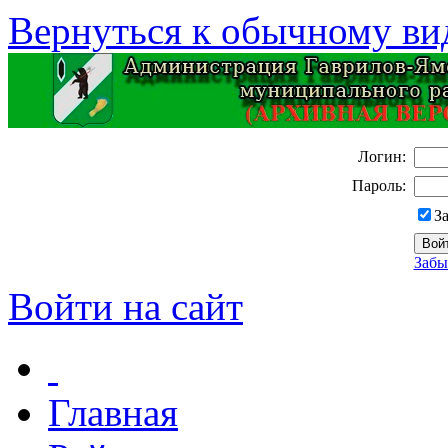
Вернуться к обычному ви
Логин:
Пароль:
З
Забы
Войти на сайт
Главная