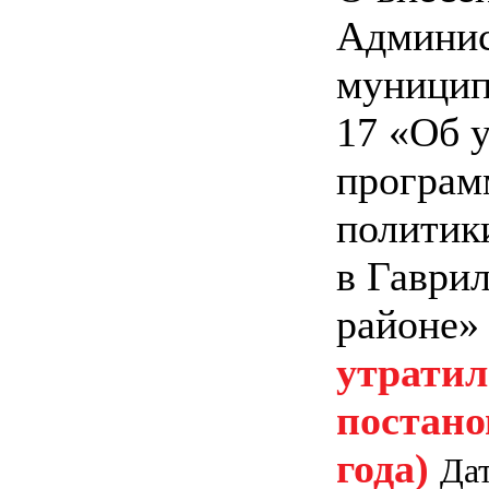
Админис
муницип
17 «Об 
програм
политик
в Гаври
районе»
утратил
постано
года)
Дат