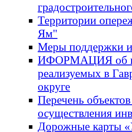
градостроительног
Территории опере
Ям"
Меры поддержки и
ИФОРМАЦИЯ об ин
реализуемых в Га
округе
Перечень объектов
осуществления ин
Дорожные карты «