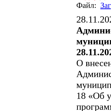
Файл:
За
28.11.20
Админи
муницип
28.11.20
О внесе
Админис
муницип
18 «Об 
програм