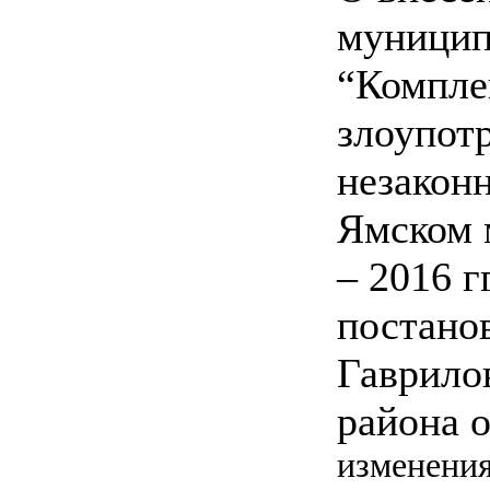
муницип
“Компле
злоупот
незакон
Ямском 
– 2016 г
постано
Гаврило
района 
изменения