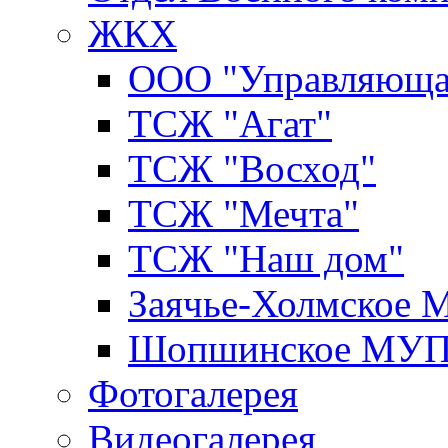
ЖКХ
ООО "Управляюща
ТСЖ "Агат"
ТСЖ "Восход"
ТСЖ "Мечта"
ТСЖ "Наш дом"
Заячье-Холмское
Шопшинское МУ
Фотогалерея
Видеогалерея