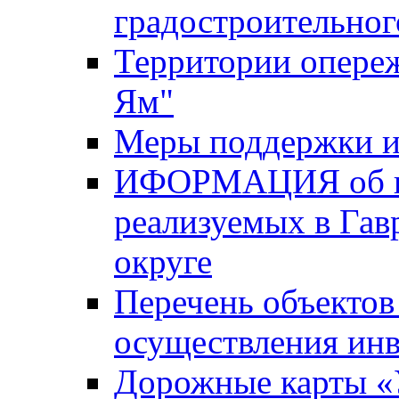
градостроительног
Территории опере
Ям"
Меры поддержки и
ИФОРМАЦИЯ об ин
реализуемых в Га
округе
Перечень объектов
осуществления ин
Дорожные карты «