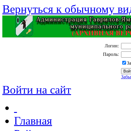
Вернуться к обычному ви
Логин:
Пароль:
З
Забы
Войти на сайт
Главная