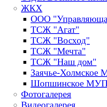
ЖКХ
ООО "Управляюща
ТСЖ "Агат"
ТСЖ "Восход"
ТСЖ "Мечта"
ТСЖ "Наш дом"
Заячье-Холмское
Шопшинское МУ
Фотогалерея
Видеогалерея