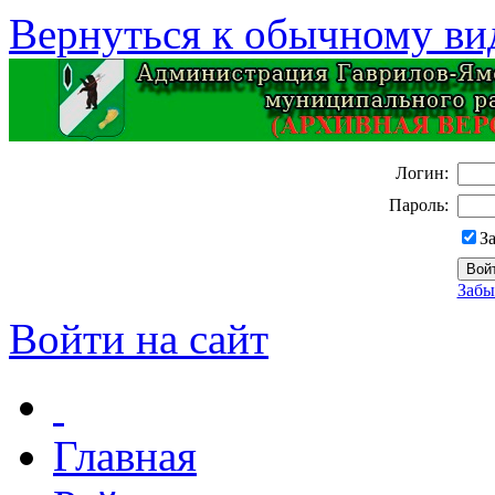
Вернуться к обычному ви
Логин:
Пароль:
З
Забы
Войти на сайт
Главная