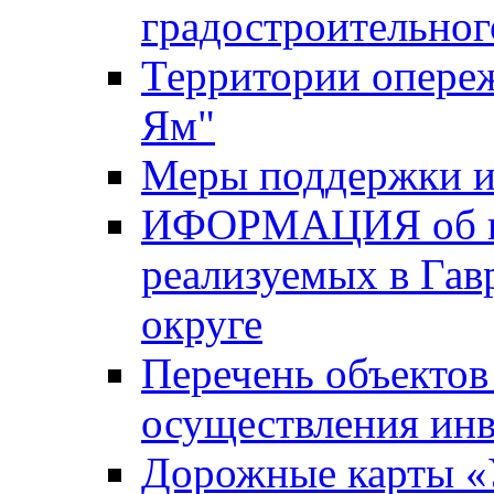
градостроительног
Территории опере
Ям"
Меры поддержки и
ИФОРМАЦИЯ об ин
реализуемых в Га
округе
Перечень объектов
осуществления ин
Дорожные карты «