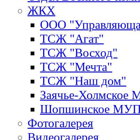
ЖКХ
ООО "Управляюща
ТСЖ "Агат"
ТСЖ "Восход"
ТСЖ "Мечта"
ТСЖ "Наш дом"
Заячье-Холмское
Шопшинское МУ
Фотогалерея
Видеогалерея