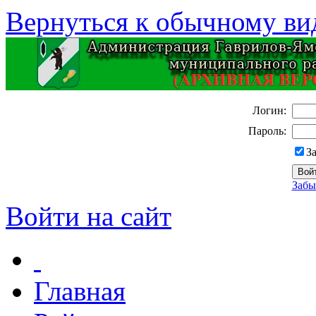
Вернуться к обычному ви
Логин:
Пароль:
З
Забы
Войти на сайт
Главная