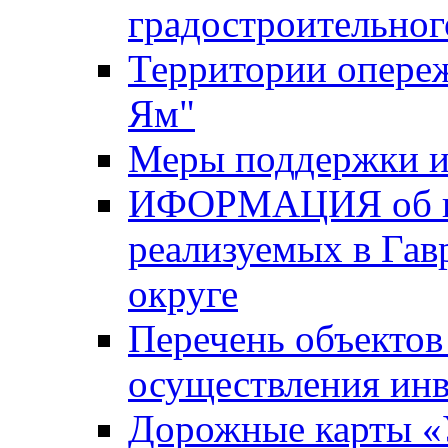
градостроительног
Территории опере
Ям"
Меры поддержки и
ИФОРМАЦИЯ об ин
реализуемых в Га
округе
Перечень объектов
осуществления ин
Дорожные карты «