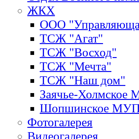
ЖКХ
ООО "Управляюща
ТСЖ "Агат"
ТСЖ "Восход"
ТСЖ "Мечта"
ТСЖ "Наш дом"
Заячье-Холмское
Шопшинское МУ
Фотогалерея
Видеогалерея