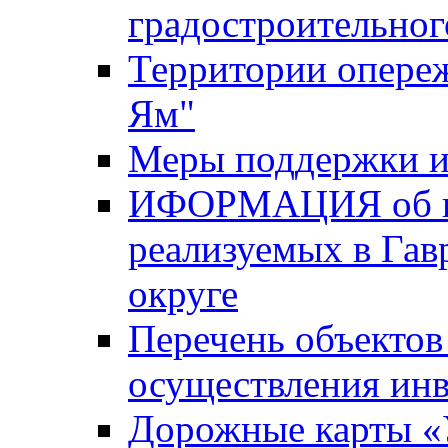
градостроительног
Территории опере
Ям"
Меры поддержки и
ИФОРМАЦИЯ об ин
реализуемых в Га
округе
Перечень объектов
осуществления ин
Дорожные карты «