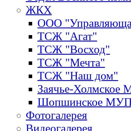
ЖКХ
ООО "Управляюща
ТСЖ "Агат"
ТСЖ "Восход"
ТСЖ "Мечта"
ТСЖ "Наш дом"
Заячье-Холмское
Шопшинское МУ
Фотогалерея
Видеогалерея