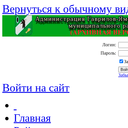
Вернуться к обычному ви
Логин:
Пароль:
З
Забы
Войти на сайт
Главная