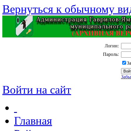
Вернуться к обычному ви
Логин:
Пароль:
З
Забы
Войти на сайт
Главная