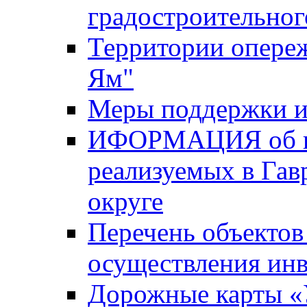
градостроительног
Территории опере
Ям"
Меры поддержки и
ИФОРМАЦИЯ об ин
реализуемых в Га
округе
Перечень объектов
осуществления ин
Дорожные карты «