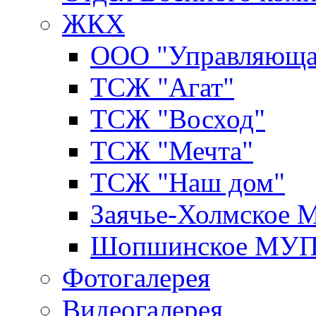
ЖКХ
ООО "Управляюща
ТСЖ "Агат"
ТСЖ "Восход"
ТСЖ "Мечта"
ТСЖ "Наш дом"
Заячье-Холмское
Шопшинское МУ
Фотогалерея
Видеогалерея