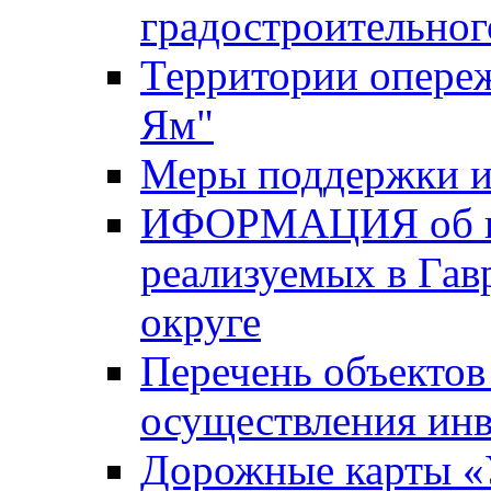
градостроительног
Территории опере
Ям"
Меры поддержки и
ИФОРМАЦИЯ об ин
реализуемых в Га
округе
Перечень объектов
осуществления ин
Дорожные карты «