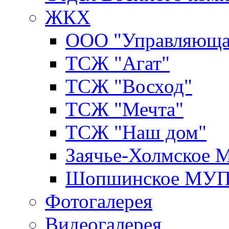
ЖКХ
ООО "Управляюща
ТСЖ "Агат"
ТСЖ "Восход"
ТСЖ "Мечта"
ТСЖ "Наш дом"
Заячье-Холмское
Шопшинское МУ
Фотогалерея
Видеогалерея