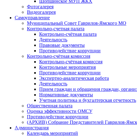
Шопшинское МУП ЖКХ
Фотогалерея
Видеогалерея
Самоуправление
Муниципальный Совет Гаврилов-Ямского МО
Контрольно-счетная палата
Контрольно-счётная палата
Деятельность
Правовые документы
Противодействие коррупции
Контрольно-счётная комиссия
Контрольно-счётная комиссия
Контрольные мероприятия
Противодействие коррупции
Экспертно-аналитическая работа
Деятельность
Прием граждан и обращения граждан, органи
Нормативные документы
Учетная политика и бухгалтерская отчетность
Общественная палата
Оценка эффективности ОМСУ
Противодействие коррупции
(АРХИВ) Собрание Представителей Гаврилов-Ямск
Администрация
Календарь мероприятий