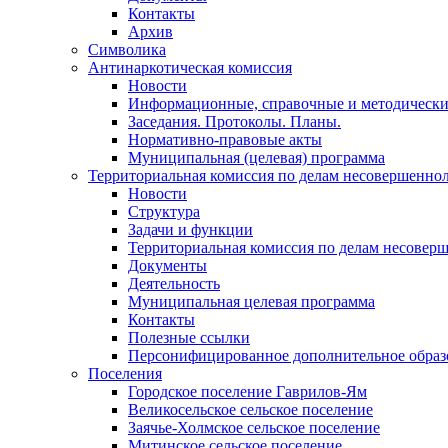
Контакты
Архив
Символика
Антинаркотическая комиссия
Новости
Информационные, справочные и методически
Заседания. Протоколы. Планы.
Нормативно-правовые акты
Муниципальная (целевая) программа
Территориальная комиссия по делам несовершеннол
Новости
Структура
Задачи и функции
Территориальная комиссия по делам несовер
Документы
Деятельность
Муниципальная целевая программа
Контакты
Полезные ссылки
Персонифицированное дополнительное образ
Поселения
Городское поселение Гаврилов-Ям
Великосельское сельское поселение
Заячье-Холмское сельское поселение
Митинское сельское поселение