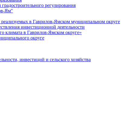
 градостроительного регулирования
ов-Ям"
еализуемых в Гаврилов-Ямском муниципальном округе
ествления инвестиционной деятельности
о климата в Гаврилов-Ямском округе»
ниципального округе
льности, инвестиций и сельского хозяйства