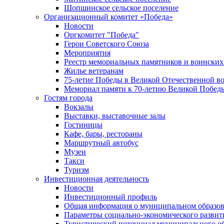
Шопшинское сельское поселение
Организационный комитет «Победа»
Новости
Оргкомитет "Победа"
Герои Советского Союза
Мероприятия
Реестр мемориальных памятников и воинских
Жилье ветеранам
75-летие Победы в Великой Отечественной в
Мемориал памяти к 70-летию Великой Побед
Гостям города
Вокзалы
Выставки, выставочные залы
Гостиницы
Кафе, бары, рестораны
Маршрутный автобус
Музеи
Такси
Туризм
Инвестиционная деятельность
Новости
Инвестиционный профиль
Общая информация о муниципальном образова
Параметры социально-экономического развит
Туристический потенциал муниципального о