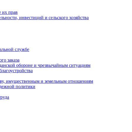
 их прав
льности, инвестиций и сельского хозяйства
альной службе
го заказа
данской обороне и чрезвычайным ситуациям
благоустройства
ству, имущественным и земельным отношениям
одежной политики
труда