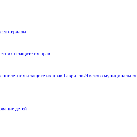
е материалы
етних и защите их прав
шеннолетних и защите их прав Гаврилов-Ямского муниципальног
ование детей