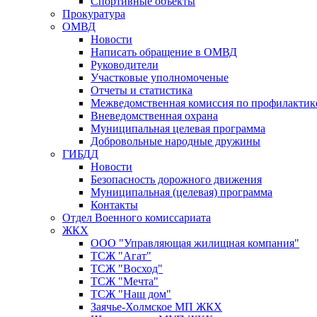
Спортивные объекты
Прокуратура
ОМВД
Новости
Написать обращение в ОМВД
Руководители
Участковые уполномоченые
Отчеты и статистика
Межведомственная комиссия по профилактик
Вневедомственная охрана
Муниципальная целевая программа
Добровольные народные дружины
ГИБДД
Новости
Безопасность дорожного движения
Муниципальная (целевая) программа
Контакты
Отдел Военного комиссариата
ЖКХ
ООО "Управляющая жилищная компания"
ТСЖ "Агат"
ТСЖ "Восход"
ТСЖ "Мечта"
ТСЖ "Наш дом"
Заячье-Холмское МП ЖКХ