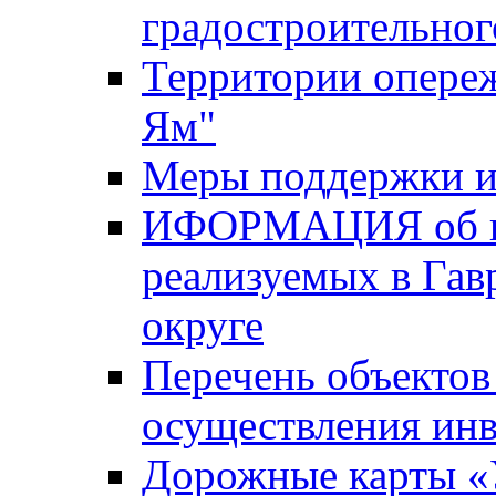
градостроительног
Территории опере
Ям"
Меры поддержки и
ИФОРМАЦИЯ об ин
реализуемых в Га
округе
Перечень объектов
осуществления ин
Дорожные карты «