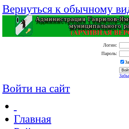
Вернуться к обычному ви
Логин:
Пароль:
З
Забы
Войти на сайт
Главная