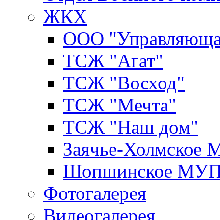
ЖКХ
ООО "Управляюща
ТСЖ "Агат"
ТСЖ "Восход"
ТСЖ "Мечта"
ТСЖ "Наш дом"
Заячье-Холмское
Шопшинское МУ
Фотогалерея
Видеогалерея