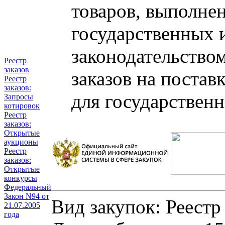
товаров, выполнен
государственных 
законодательство
Реестр
заказов
заказов на постав
Реестр
заказов:
для государствен
Запросы
котировок
Реестр
заказов:
Открытые
аукционы
Реестр
заказов:
Открытые
конкурсы
Федеральный
Закон N94 от
Вид закупок: Реестр
21.07.2005
года