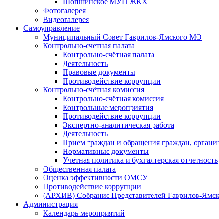
Шопшинское МУП ЖКХ
Фотогалерея
Видеогалерея
Самоуправление
Муниципальный Совет Гаврилов-Ямского МО
Контрольно-счетная палата
Контрольно-счётная палата
Деятельность
Правовые документы
Противодействие коррупции
Контрольно-счётная комиссия
Контрольно-счётная комиссия
Контрольные мероприятия
Противодействие коррупции
Экспертно-аналитическая работа
Деятельность
Прием граждан и обращения граждан, органи
Нормативные документы
Учетная политика и бухгалтерская отчетность
Общественная палата
Оценка эффективности ОМСУ
Противодействие коррупции
(АРХИВ) Собрание Представителей Гаврилов-Ямск
Администрация
Календарь мероприятий