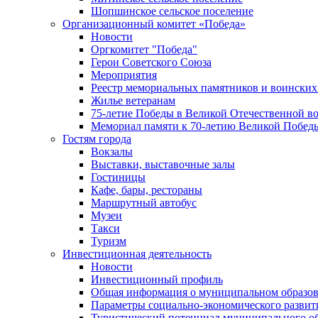
Шопшинское сельское поселение
Организационный комитет «Победа»
Новости
Оргкомитет "Победа"
Герои Советского Союза
Мероприятия
Реестр мемориальных памятников и воинских
Жилье ветеранам
75-летие Победы в Великой Отечественной в
Мемориал памяти к 70-летию Великой Побед
Гостям города
Вокзалы
Выставки, выставочные залы
Гостиницы
Кафе, бары, рестораны
Маршрутный автобус
Музеи
Такси
Туризм
Инвестиционная деятельность
Новости
Инвестиционный профиль
Общая информация о муниципальном образова
Параметры социально-экономического развит
Туристический потенциал муниципального о