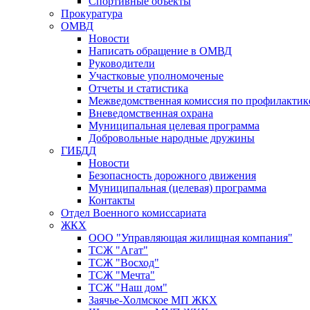
Спортивные объекты
Прокуратура
ОМВД
Новости
Написать обращение в ОМВД
Руководители
Участковые уполномоченые
Отчеты и статистика
Межведомственная комиссия по профилактик
Вневедомственная охрана
Муниципальная целевая программа
Добровольные народные дружины
ГИБДД
Новости
Безопасность дорожного движения
Муниципальная (целевая) программа
Контакты
Отдел Военного комиссариата
ЖКХ
ООО "Управляющая жилищная компания"
ТСЖ "Агат"
ТСЖ "Восход"
ТСЖ "Мечта"
ТСЖ "Наш дом"
Заячье-Холмское МП ЖКХ