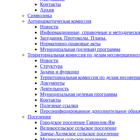
Контакты
Архив
Символика
Антинаркотическая комиссия
Новости
Информационные, справочные и методически
Заседания. Протоколы. Планы.
Нормативно-правовые акты
Муниципальная (целевая) программа
Территориальная комиссия по делам несовершеннол
Новости
Структура
Задачи и функции
Территориальная комиссия по делам несовер
Документы
Деятельность
Муниципальная целевая программа
Контакты
Полезные ссылки
Персонифицированное дополнительное образ
Поселения
Городское поселение Гаврилов-Ям
Великосельское сельское поселение
Заячье-Холмское сельское поселение
Митинское сельское поселение