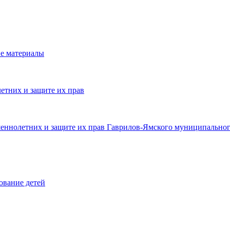
е материалы
етних и защите их прав
шеннолетних и защите их прав Гаврилов-Ямского муниципальног
ование детей