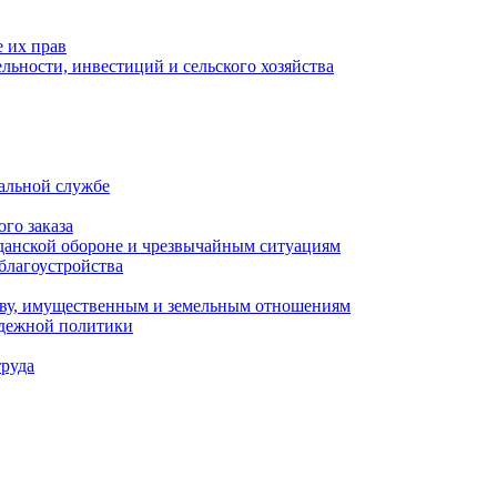
 их прав
льности, инвестиций и сельского хозяйства
альной службе
го заказа
данской обороне и чрезвычайным ситуациям
благоустройства
ству, имущественным и земельным отношениям
одежной политики
труда