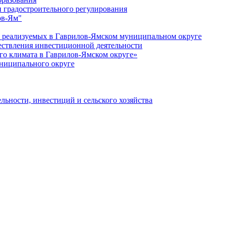
 градостроительного регулирования
ов-Ям"
еализуемых в Гаврилов-Ямском муниципальном округе
ествления инвестиционной деятельности
о климата в Гаврилов-Ямском округе»
ниципального округе
льности, инвестиций и сельского хозяйства