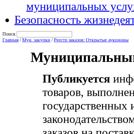
муниципальных услу
Безопасность жизнедея
Поиск
Главная
/
Мун. закупки
/
Реестр заказов: Открытые аукционы
Муниципальный
Публикуется
инфо
товаров, выполнен
государственных 
законодательство
заказов на постав