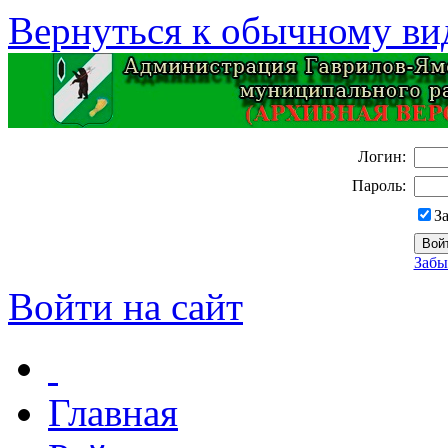
Вернуться к обычному ви
Логин:
Пароль:
З
Забы
Войти на сайт
Главная