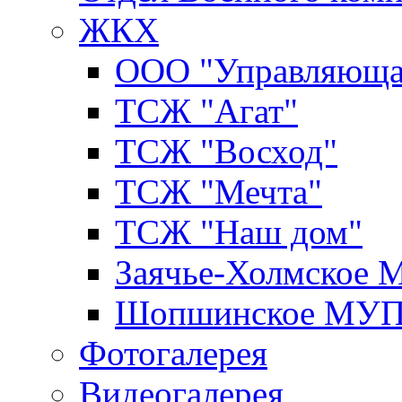
ЖКХ
ООО "Управляюща
ТСЖ "Агат"
ТСЖ "Восход"
ТСЖ "Мечта"
ТСЖ "Наш дом"
Заячье-Холмское
Шопшинское МУ
Фотогалерея
Видеогалерея