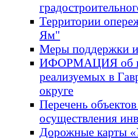
градостроительног
Территории опере
Ям"
Меры поддержки и
ИФОРМАЦИЯ об ин
реализуемых в Га
округе
Перечень объектов
осуществления ин
Дорожные карты «