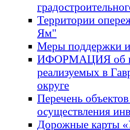
градостроительног
Территории опере
Ям"
Меры поддержки и
ИФОРМАЦИЯ об ин
реализуемых в Га
округе
Перечень объектов
осуществления ин
Дорожные карты «