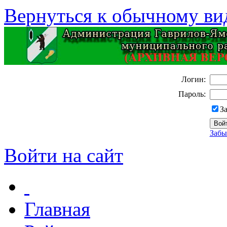
Вернуться к обычному ви
Логин:
Пароль:
З
Забы
Войти на сайт
Главная