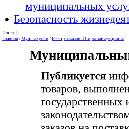
муниципальных услу
Безопасность жизнедея
Поиск
Главная
/
Мун. закупки
/
Реестр заказов: Открытые аукционы
Муниципальный
Публикуется
инфо
товаров, выполнен
государственных 
законодательство
заказов на постав