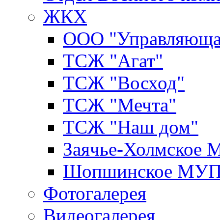
ЖКХ
ООО "Управляюща
ТСЖ "Агат"
ТСЖ "Восход"
ТСЖ "Мечта"
ТСЖ "Наш дом"
Заячье-Холмское
Шопшинское МУ
Фотогалерея
Видеогалерея