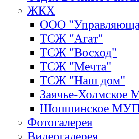
ЖКХ
ООО "Управляюща
ТСЖ "Агат"
ТСЖ "Восход"
ТСЖ "Мечта"
ТСЖ "Наш дом"
Заячье-Холмское
Шопшинское МУ
Фотогалерея
Видеогалерея