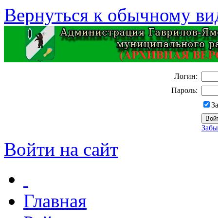
Вернуться к обычному ви
Логин:
Пароль:
З
Забы
Войти на сайт
Главная