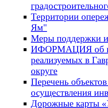
градостроительног
Территории опере
Ям"
Меры поддержки и
ИФОРМАЦИЯ об ин
реализуемых в Га
округе
Перечень объектов
осуществления ин
Дорожные карты «