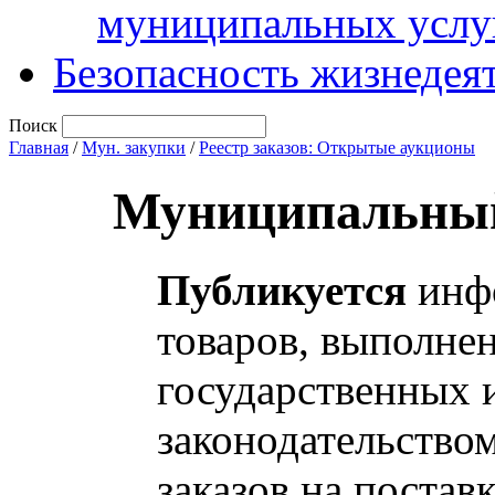
муниципальных услу
Безопасность жизнедея
Поиск
Главная
/
Мун. закупки
/
Реестр заказов: Открытые аукционы
Муниципальный
Публикуется
инфо
товаров, выполнен
государственных 
законодательство
заказов на постав