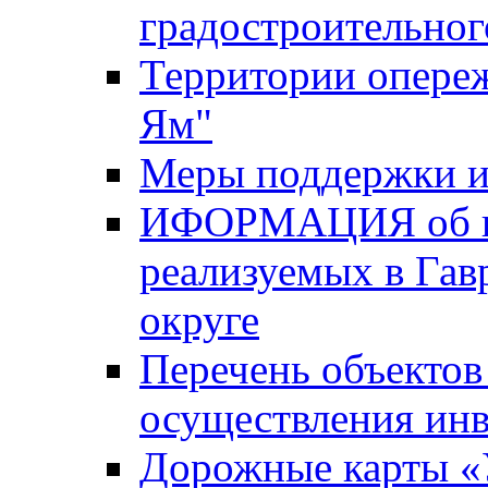
градостроительног
Территории опере
Ям"
Меры поддержки и
ИФОРМАЦИЯ об ин
реализуемых в Га
округе
Перечень объектов
осуществления ин
Дорожные карты «