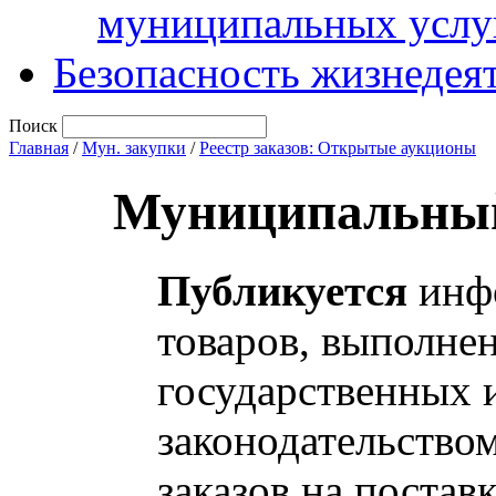
муниципальных услу
Безопасность жизнедея
Поиск
Главная
/
Мун. закупки
/
Реестр заказов: Открытые аукционы
Муниципальный
Публикуется
инфо
товаров, выполнен
государственных 
законодательство
заказов на постав