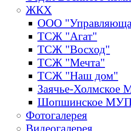
ЖКХ
ООО "Управляюща
ТСЖ "Агат"
ТСЖ "Восход"
ТСЖ "Мечта"
ТСЖ "Наш дом"
Заячье-Холмское
Шопшинское МУ
Фотогалерея
Видеогалерея