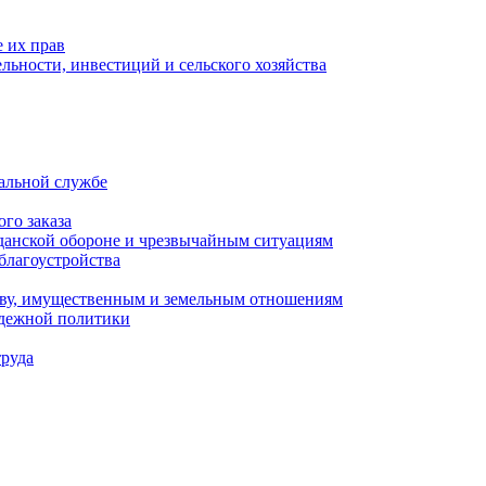
 их прав
льности, инвестиций и сельского хозяйства
альной службе
го заказа
данской обороне и чрезвычайным ситуациям
благоустройства
ству, имущественным и земельным отношениям
одежной политики
труда