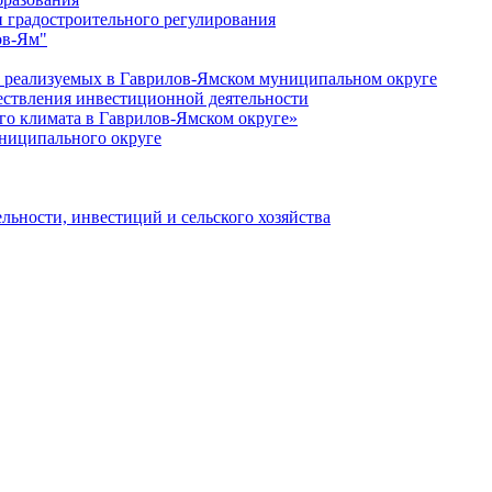
 градостроительного регулирования
ов-Ям"
еализуемых в Гаврилов-Ямском муниципальном округе
ествления инвестиционной деятельности
о климата в Гаврилов-Ямском округе»
ниципального округе
льности, инвестиций и сельского хозяйства