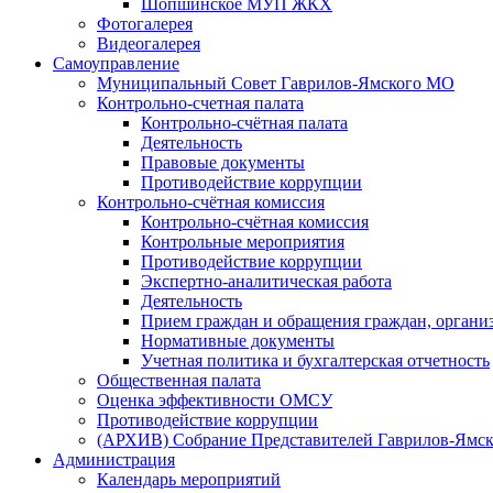
Шопшинское МУП ЖКХ
Фотогалерея
Видеогалерея
Самоуправление
Муниципальный Совет Гаврилов-Ямского МО
Контрольно-счетная палата
Контрольно-счётная палата
Деятельность
Правовые документы
Противодействие коррупции
Контрольно-счётная комиссия
Контрольно-счётная комиссия
Контрольные мероприятия
Противодействие коррупции
Экспертно-аналитическая работа
Деятельность
Прием граждан и обращения граждан, органи
Нормативные документы
Учетная политика и бухгалтерская отчетность
Общественная палата
Оценка эффективности ОМСУ
Противодействие коррупции
(АРХИВ) Собрание Представителей Гаврилов-Ямск
Администрация
Календарь мероприятий