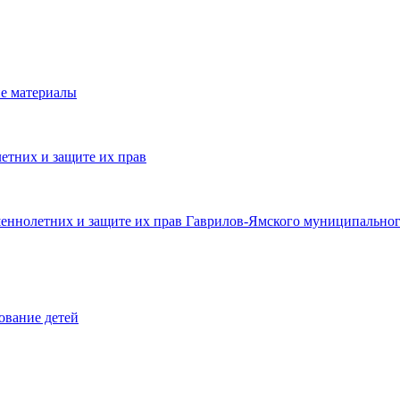
е материалы
етних и защите их прав
шеннолетних и защите их прав Гаврилов-Ямского муниципальног
ование детей