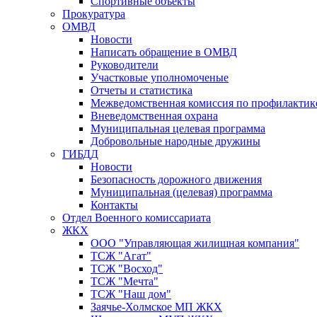
Спортивные объекты
Прокуратура
ОМВД
Новости
Написать обращение в ОМВД
Руководители
Участковые уполномоченые
Отчеты и статистика
Межведомственная комиссия по профилактик
Вневедомственная охрана
Муниципальная целевая программа
Добровольные народные дружины
ГИБДД
Новости
Безопасность дорожного движения
Муниципальная (целевая) программа
Контакты
Отдел Военного комиссариата
ЖКХ
ООО "Управляющая жилищная компания"
ТСЖ "Агат"
ТСЖ "Восход"
ТСЖ "Мечта"
ТСЖ "Наш дом"
Заячье-Холмское МП ЖКХ