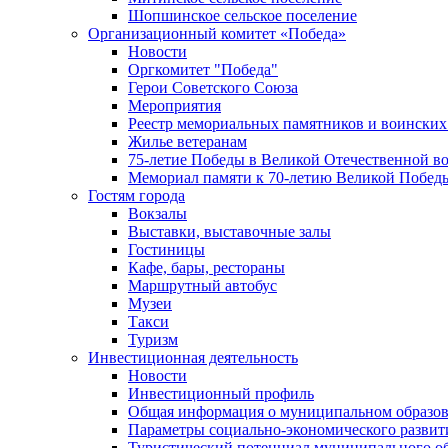
Шопшинское сельское поселение
Организационный комитет «Победа»
Новости
Оргкомитет "Победа"
Герои Советского Союза
Мероприятия
Реестр мемориальных памятников и воинских
Жилье ветеранам
75-летие Победы в Великой Отечественной в
Мемориал памяти к 70-летию Великой Побед
Гостям города
Вокзалы
Выставки, выставочные залы
Гостиницы
Кафе, бары, рестораны
Маршрутный автобус
Музеи
Такси
Туризм
Инвестиционная деятельность
Новости
Инвестиционный профиль
Общая информация о муниципальном образова
Параметры социально-экономического развит
Туристический потенциал муниципального о