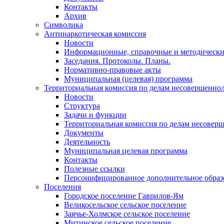
Контакты
Архив
Символика
Антинаркотическая комиссия
Новости
Информационные, справочные и методически
Заседания. Протоколы. Планы.
Нормативно-правовые акты
Муниципальная (целевая) программа
Территориальная комиссия по делам несовершеннол
Новости
Структура
Задачи и функции
Территориальная комиссия по делам несовер
Документы
Деятельность
Муниципальная целевая программа
Контакты
Полезные ссылки
Персонифицированное дополнительное образ
Поселения
Городское поселение Гаврилов-Ям
Великосельское сельское поселение
Заячье-Холмское сельское поселение
Митинское сельское поселение