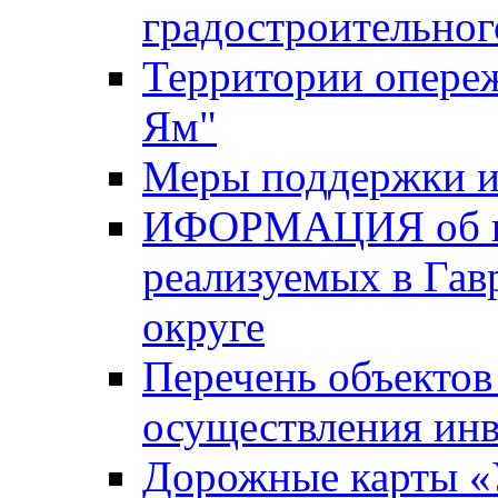
градостроительног
Территории опере
Ям"
Меры поддержки и
ИФОРМАЦИЯ об ин
реализуемых в Га
округе
Перечень объектов
осуществления ин
Дорожные карты «