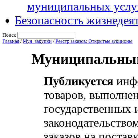
муниципальных услу
Безопасность жизнедея
Поиск
Главная
/
Мун. закупки
/
Реестр заказов: Открытые аукционы
Муниципальный
Публикуется
инфо
товаров, выполнен
государственных 
законодательство
заказов на постав