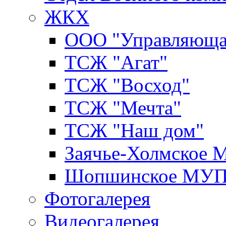
ЖКХ
ООО "Управляюща
ТСЖ "Агат"
ТСЖ "Восход"
ТСЖ "Мечта"
ТСЖ "Наш дом"
Заячье-Холмское
Шопшинское МУ
Фотогалерея
Видеогалерея