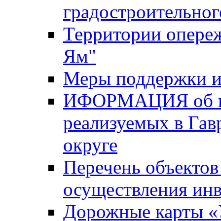
градостроительног
Территории опере
Ям"
Меры поддержки и
ИФОРМАЦИЯ об ин
реализуемых в Га
округе
Перечень объектов
осуществления ин
Дорожные карты «