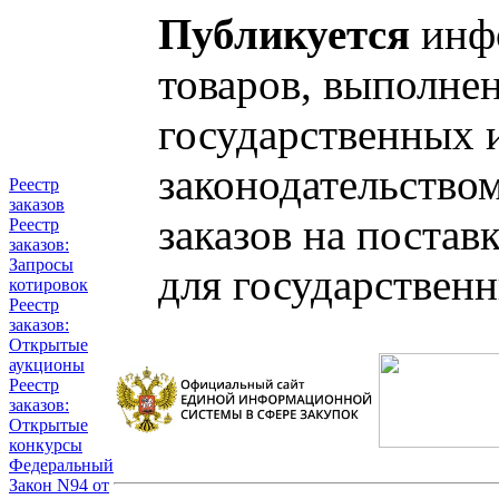
Публикуется
инфо
товаров, выполнен
государственных 
законодательство
Реестр
заказов
заказов на постав
Реестр
заказов:
Запросы
для государствен
котировок
Реестр
заказов:
Открытые
аукционы
Реестр
заказов:
Открытые
конкурсы
Федеральный
Закон N94 от