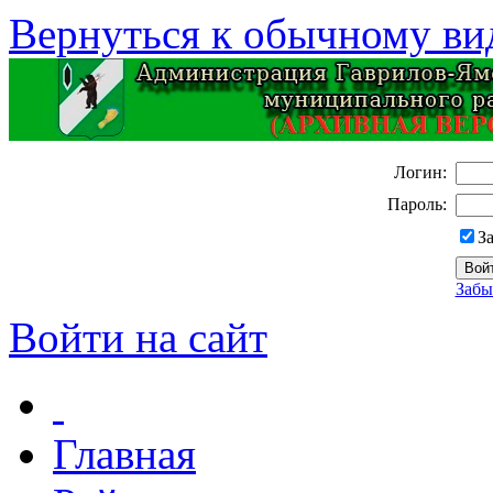
Вернуться к обычному ви
Логин:
Пароль:
З
Забы
Войти на сайт
Главная