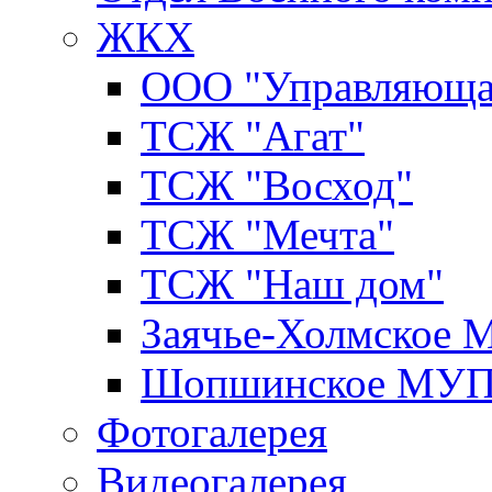
ЖКХ
ООО "Управляюща
ТСЖ "Агат"
ТСЖ "Восход"
ТСЖ "Мечта"
ТСЖ "Наш дом"
Заячье-Холмское
Шопшинское МУ
Фотогалерея
Видеогалерея