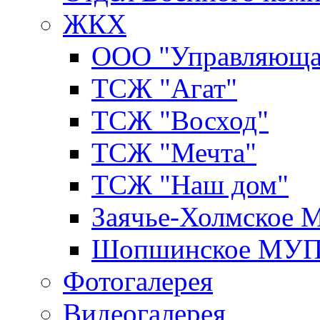
ЖКХ
ООО "Управляюща
ТСЖ "Агат"
ТСЖ "Восход"
ТСЖ "Мечта"
ТСЖ "Наш дом"
Заячье-Холмское
Шопшинское МУ
Фотогалерея
Видеогалерея