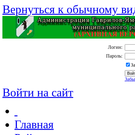
Вернуться к обычному ви
Логин:
Пароль:
З
Забы
Войти на сайт
Главная