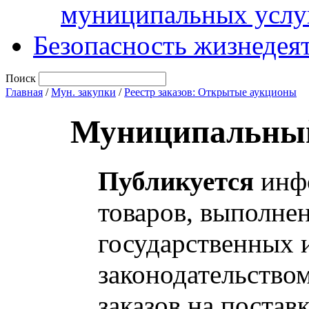
муниципальных услу
Безопасность жизнедея
Поиск
Главная
/
Мун. закупки
/
Реестр заказов: Открытые аукционы
Муниципальный
Публикуется
инфо
товаров, выполнен
государственных 
законодательство
заказов на постав