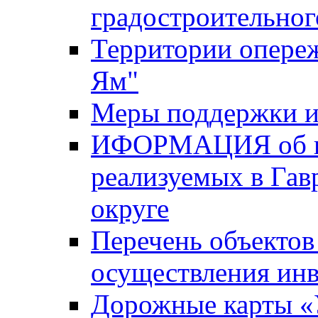
градостроительног
Территории опере
Ям"
Меры поддержки и
ИФОРМАЦИЯ об ин
реализуемых в Га
округе
Перечень объектов
осуществления ин
Дорожные карты «