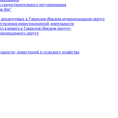
 градостроительного регулирования
ов-Ям"
еализуемых в Гаврилов-Ямском муниципальном округе
ествления инвестиционной деятельности
о климата в Гаврилов-Ямском округе»
ниципального округе
льности, инвестиций и сельского хозяйства