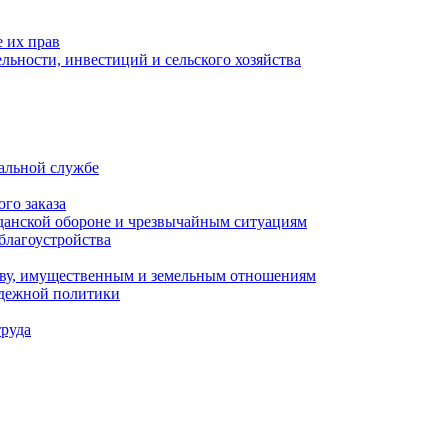
 их прав
льности, инвестиций и сельского хозяйства
альной службе
го заказа
данской обороне и чрезвычайным ситуациям
благоустройства
ству, имущественным и земельным отношениям
одежной политики
труда