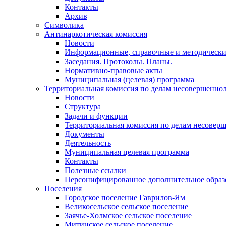
Контакты
Архив
Символика
Антинаркотическая комиссия
Новости
Информационные, справочные и методически
Заседания. Протоколы. Планы.
Нормативно-правовые акты
Муниципальная (целевая) программа
Территориальная комиссия по делам несовершеннол
Новости
Структура
Задачи и функции
Территориальная комиссия по делам несовер
Документы
Деятельность
Муниципальная целевая программа
Контакты
Полезные ссылки
Персонифицированное дополнительное образ
Поселения
Городское поселение Гаврилов-Ям
Великосельское сельское поселение
Заячье-Холмское сельское поселение
Митинское сельское поселение