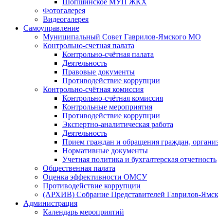
Шопшинское МУП ЖКХ
Фотогалерея
Видеогалерея
Самоуправление
Муниципальный Совет Гаврилов-Ямского МО
Контрольно-счетная палата
Контрольно-счётная палата
Деятельность
Правовые документы
Противодействие коррупции
Контрольно-счётная комиссия
Контрольно-счётная комиссия
Контрольные мероприятия
Противодействие коррупции
Экспертно-аналитическая работа
Деятельность
Прием граждан и обращения граждан, органи
Нормативные документы
Учетная политика и бухгалтерская отчетность
Общественная палата
Оценка эффективности ОМСУ
Противодействие коррупции
(АРХИВ) Собрание Представителей Гаврилов-Ямск
Администрация
Календарь мероприятий