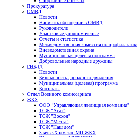
Спортивные объекты
Прокуратура
ОМВД
Новости
Написать обращение в ОМВД
Руководители
Участковые уполномоченые
Отчеты и статистика
Межведомственная комиссия по профилактик
Вневедомственная охрана
Муниципальная целевая программа
Добровольные народные дружины
ГИБДД
Новости
Безопасность дорожного движения
Муниципальная (целевая) программа
Контакты
Отдел Военного комиссариата
ЖКХ
ООО "Управляющая жилищная компания"
ТСЖ "Агат"
ТСЖ "Восход"
ТСЖ "Мечта"
ТСЖ "Наш дом"
Заячье-Холмское МП ЖКХ