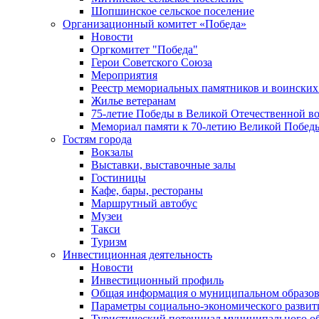
Шопшинское сельское поселение
Организационный комитет «Победа»
Новости
Оргкомитет "Победа"
Герои Советского Союза
Мероприятия
Реестр мемориальных памятников и воинских
Жилье ветеранам
75-летие Победы в Великой Отечественной в
Мемориал памяти к 70-летию Великой Побед
Гостям города
Вокзалы
Выставки, выставочные залы
Гостиницы
Кафе, бары, рестораны
Маршрутный автобус
Музеи
Такси
Туризм
Инвестиционная деятельность
Новости
Инвестиционный профиль
Общая информация о муниципальном образова
Параметры социально-экономического развит
Туристический потенциал муниципального о