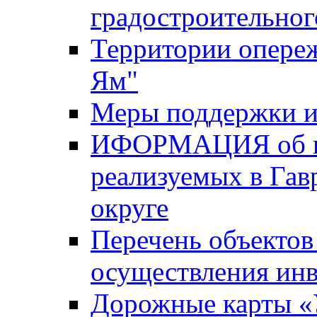
градостроительног
Территории опере
Ям"
Меры поддержки и
ИФОРМАЦИЯ об ин
реализуемых в Га
округе
Перечень объектов
осуществления ин
Дорожные карты «