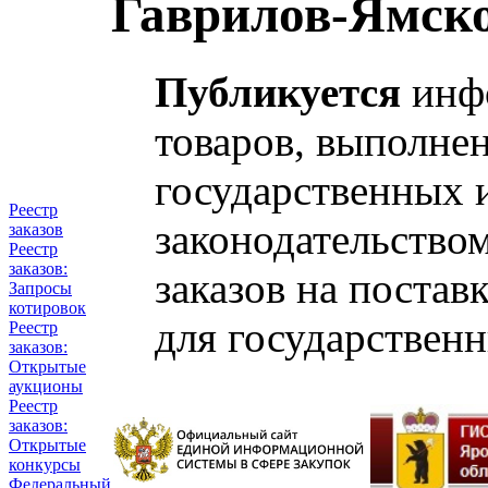
Гаврилов-Ямско
Публикуется
инфо
товаров, выполнен
государственных 
Реестр
законодательство
заказов
Реестр
заказов:
заказов на постав
Запросы
котировок
для государствен
Реестр
заказов:
Открытые
аукционы
Реестр
заказов:
Открытые
конкурсы
Федеральный