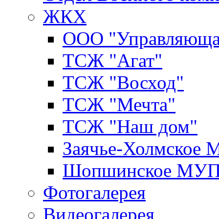
ЖКХ
ООО "Управляюща
ТСЖ "Агат"
ТСЖ "Восход"
ТСЖ "Мечта"
ТСЖ "Наш дом"
Заячье-Холмское
Шопшинское МУ
Фотогалерея
Видеогалерея