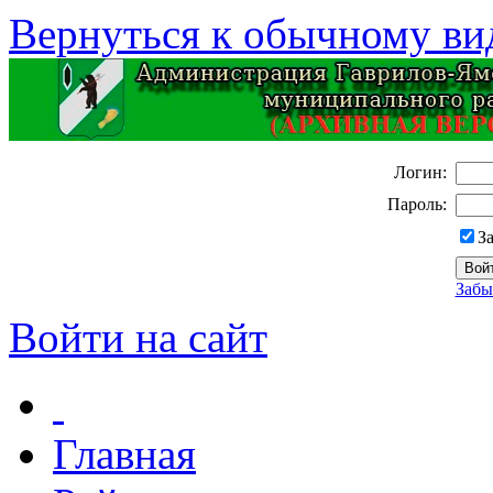
Вернуться к обычному ви
Логин:
Пароль:
З
Забы
Войти на сайт
Главная