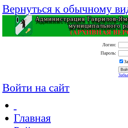
Вернуться к обычному ви
Логин:
Пароль:
З
Забы
Войти на сайт
Главная