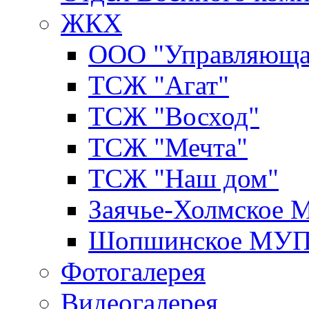
ЖКХ
ООО "Управляюща
ТСЖ "Агат"
ТСЖ "Восход"
ТСЖ "Мечта"
ТСЖ "Наш дом"
Заячье-Холмское
Шопшинское МУ
Фотогалерея
Видеогалерея