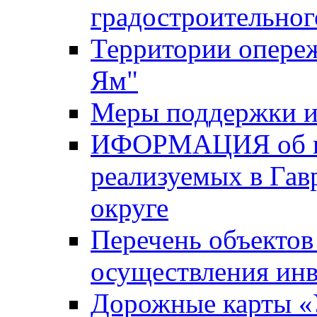
градостроительног
Территории опере
Ям"
Меры поддержки и
ИФОРМАЦИЯ об ин
реализуемых в Га
округе
Перечень объектов
осуществления ин
Дорожные карты «