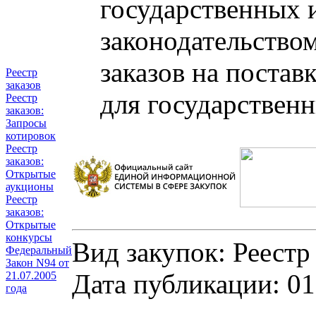
государственных 
законодательство
заказов на постав
Реестр
заказов
для государствен
Реестр
заказов:
Запросы
котировок
Реестр
заказов:
Открытые
аукционы
Реестр
заказов:
Открытые
конкурсы
Вид закупок: Реестр
Федеральный
Закон N94 от
Дата публикации: 01
21.07.2005
года