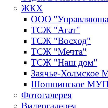
ЖКХ
ООО "Управляюща
ТСЖ "Агат"
ТСЖ "Восход"
ТСЖ "Мечта"
ТСЖ "Наш дом"
Заячье-Холмское
Шопшинское МУ
Фотогалерея
Видеогалерея