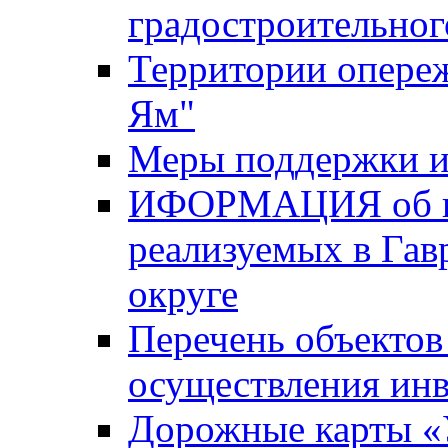
градостроительног
Территории опере
Ям"
Меры поддержки и
ИФОРМАЦИЯ об ин
реализуемых в Га
округе
Перечень объектов
осуществления ин
Дорожные карты «