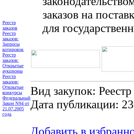
законодательство
заказов на постав
Реестр
для государствен
заказов
Реестр
заказов:
Запросы
котировок
Реестр
заказов:
Открытые
аукционы
Реестр
заказов:
Вид закупок: Реестр
Открытые
конкурсы
Федеральный
Дата публикации: 23
Закон N94 от
21.07.2005
года
Добавить в избранн