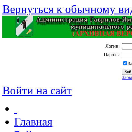
Вернуться к обычному ви
Логин:
Пароль:
З
Забы
Войти на сайт
Главная