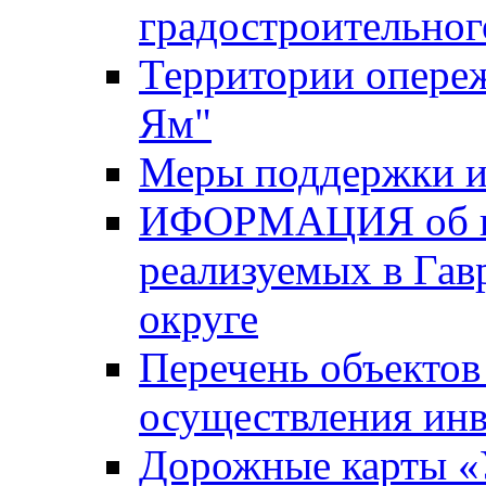
градостроительног
Территории опере
Ям"
Меры поддержки и
ИФОРМАЦИЯ об ин
реализуемых в Га
округе
Перечень объектов
осуществления ин
Дорожные карты «