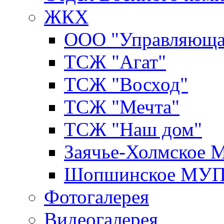
ЖКХ
ООО "Управляюща
ТСЖ "Агат"
ТСЖ "Восход"
ТСЖ "Мечта"
ТСЖ "Наш дом"
Заячье-Холмское
Шопшинское МУ
Фотогалерея
Видеогалерея