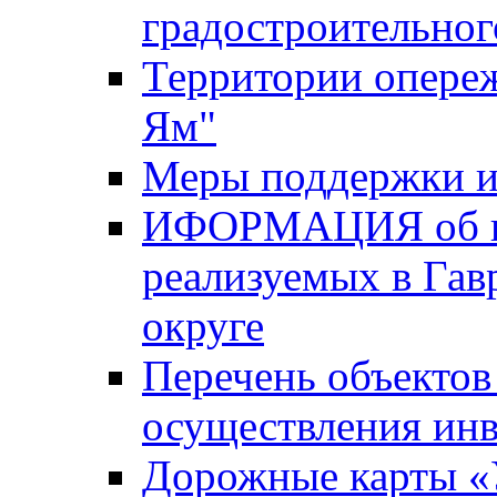
градостроительног
Территории опере
Ям"
Меры поддержки и
ИФОРМАЦИЯ об ин
реализуемых в Га
округе
Перечень объектов
осуществления ин
Дорожные карты «