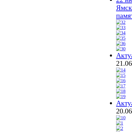
Ямск
памя
Акту
21.06
Акту
20.06