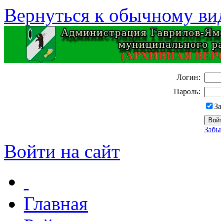
Вернуться к обычному ви
Логин:
Пароль:
З
Забы
Войти на сайт
Главная