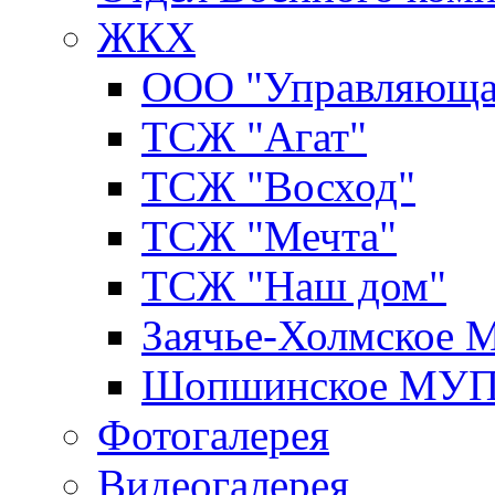
ЖКХ
ООО "Управляюща
ТСЖ "Агат"
ТСЖ "Восход"
ТСЖ "Мечта"
ТСЖ "Наш дом"
Заячье-Холмское
Шопшинское МУ
Фотогалерея
Видеогалерея