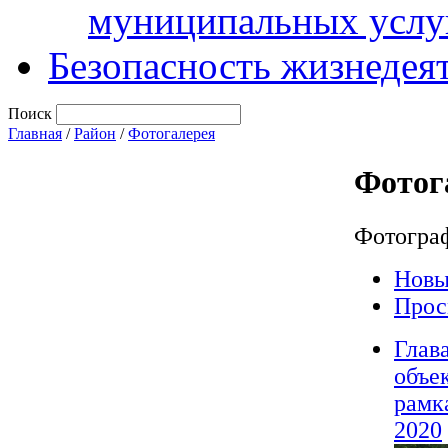
муниципальных услу
Безопасность жизнедея
Поиск
Главная
/
Район
/
Фотогалерея
Фотог
Фотогра
Новы
Прос
Глав
объе
рамк
2020