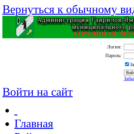
Вернуться к обычному ви
Логин:
Пароль:
З
Забы
Войти на сайт
Главная