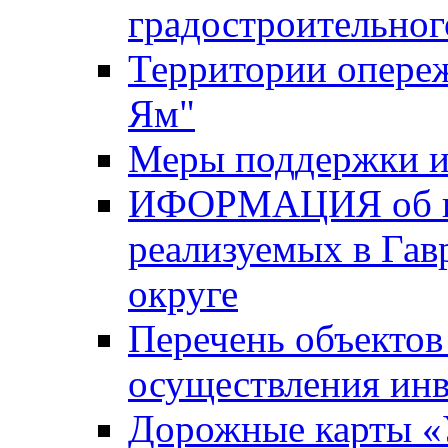
градостроительног
Территории опере
Ям"
Меры поддержки и
ИФОРМАЦИЯ об ин
реализуемых в Га
округе
Перечень объектов
осуществления ин
Дорожные карты «