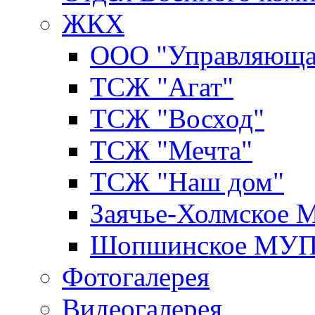
ЖКХ
ООО "Управляюща
ТСЖ "Агат"
ТСЖ "Восход"
ТСЖ "Мечта"
ТСЖ "Наш дом"
Заячье-Холмское
Шопшинское МУ
Фотогалерея
Видеогалерея