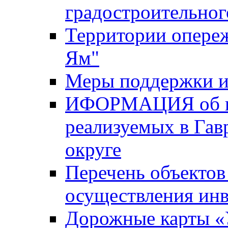
градостроительног
Территории опере
Ям"
Меры поддержки и
ИФОРМАЦИЯ об ин
реализуемых в Га
округе
Перечень объектов
осуществления ин
Дорожные карты «