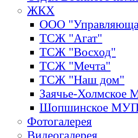
ЖКХ
ООО "Управляюща
ТСЖ "Агат"
ТСЖ "Восход"
ТСЖ "Мечта"
ТСЖ "Наш дом"
Заячье-Холмское
Шопшинское МУ
Фотогалерея
Видеогалерея