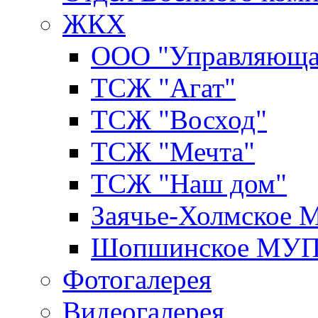
ЖКХ
ООО "Управляюща
ТСЖ "Агат"
ТСЖ "Восход"
ТСЖ "Мечта"
ТСЖ "Наш дом"
Заячье-Холмское
Шопшинское МУ
Фотогалерея
Видеогалерея