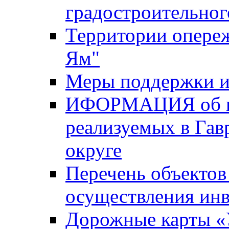
градостроительног
Территории опере
Ям"
Меры поддержки и
ИФОРМАЦИЯ об ин
реализуемых в Га
округе
Перечень объектов
осуществления ин
Дорожные карты «