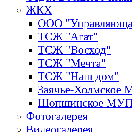
ЖКХ
ООО "Управляюща
ТСЖ "Агат"
ТСЖ "Восход"
ТСЖ "Мечта"
ТСЖ "Наш дом"
Заячье-Холмское
Шопшинское МУ
Фотогалерея
Видеогалерея