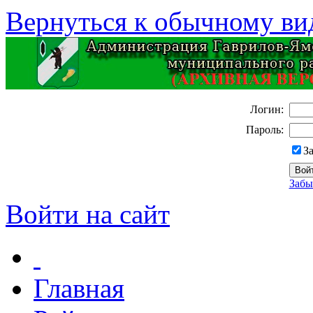
Вернуться к обычному ви
Логин:
Пароль:
З
Забы
Войти на сайт
Главная