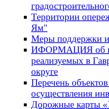
градостроительног
Территории опере
Ям"
Меры поддержки и
ИФОРМАЦИЯ об ин
реализуемых в Га
округе
Перечень объектов
осуществления ин
Дорожные карты «